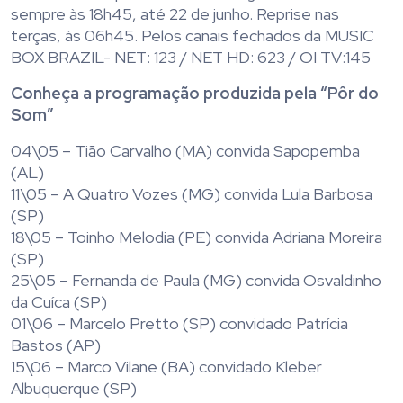
sempre às 18h45, até 22 de junho. Reprise nas
terças, às 06h45. Pelos canais fechados da MUSIC
BOX BRAZIL- NET: 123 / NET HD: 623 / OI TV:145
Conheça a programação produzida pela “Pôr do
Som”
04\05 – Tião Carvalho (MA) convida Sapopemba
(AL)
11\05 – A Quatro Vozes (MG) convida Lula Barbosa
(SP)
18\05 – Toinho Melodia (PE) convida Adriana Moreira
(SP)
25\05 – Fernanda de Paula (MG) convida Osvaldinho
da Cuíca (SP)
01\06 – Marcelo Pretto (SP) convidado Patrícia
Bastos (AP)
15\06 – Marco Vilane (BA) convidado Kleber
Albuquerque (SP)