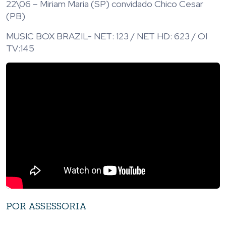
22\06 – Miriam Maria (SP) convidado Chico Cesar
(PB)
MUSIC BOX BRAZIL- NET: 123 / NET HD: 623 / OI
TV:145
POR ASSESSORIA