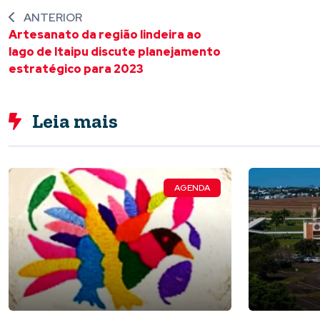
ANTERIOR
Artesanato da região lindeira ao
lago de Itaipu discute planejamento
estratégico para 2023
Leia mais
AGENDA