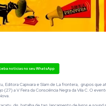
eceba notícias no seu WhatsApp
u, Editora Capivara e Slam de La frontera, grupos que 
 (27) a V Feira da Consciência Negra da Vila C. O event
 Nova.
acatu, djs, batalha de tag, lançamento de livros e sound