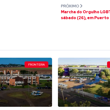
PRÓXIMO
Marcha do Orgulho LGB
sábado (26), em Puerto
FRONTEIRA