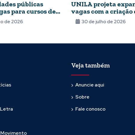
ades públicas
UNILA projeta expa
as para cursos de
vagas com a criação 
 e doutorado em Foz
novos cursos de gra
lho de 2026
30 de julho de 2026
Veja também
ícias
Anuncie aqui
Sobre
 Letra
Fale conosco
m Movimento