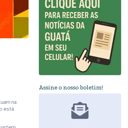
Assine o nosso boletim!
atuam na
o está
 system.