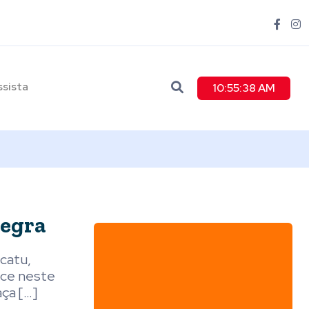
ssista
10:55:39 AM
Negra
catu,
ece neste
aça […]