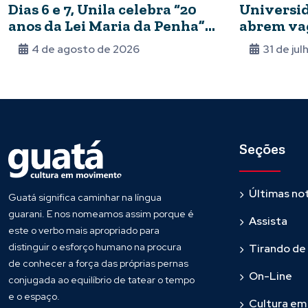
Dias 6 e 7, Unila celebra “20
Universid
anos da Lei Maria da Penha”
abrem vag
com seminário
mestrado
4 de agosto de 2026
31 de ju
Seções
Últimas not
Guatá significa caminhar na língua
guarani. E nos nomeamos assim porque é
Assista
este o verbo mais apropriado para
distinguir o esforço humano na procura
Tirando de
de conhecer a força das próprias pernas
On-Line
conjugada ao equilíbrio de tatear o tempo
e o espaço.
Cultura e