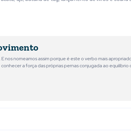
ovimento
ni. E nos nomeamos assim porque é este o verbo mais apropriad
 conhecer a força das próprias pernas conjugada ao equilíbrio 