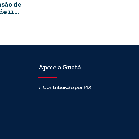
nsão de
de 11
duação
Apoie a Guatá
Contribuição por PIX