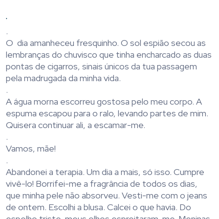
.
.
O dia amanheceu fresquinho. O sol espião secou as
lembranças do chuvisco que tinha encharcado as duas
pontas de cigarros, sinais únicos da tua passagem
pela madrugada da minha vida.
.
A água morna escorreu gostosa pelo meu corpo. A
espuma escapou para o ralo, levando partes de mim.
Quisera continuar ali, a escamar-me.
.
Vamos, mãe!
.
Abandonei a terapia. Um dia a mais, só isso. Cumpre
vivê-lo! Borrifei-me a fragrância de todos os dias,
que minha pele não absorveu. Vesti-me com o jeans
de ontem. Escolhi a blusa. Calcei o que havia. Do
espelho triste, meus olhos espreitaram-me. Meninas