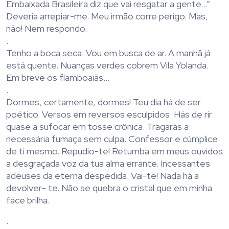
Embaixada Brasileira diz que vai resgatar a gente…”
Deveria arrepiar-me. Meu irmão corre perigo. Mas,
não! Nem respondo.
.
Tenho a boca seca. Vou em busca de ar. A manhã já
está quente. Nuanças verdes cobrem Vila Yolanda.
Em breve os flamboaiãs…
.
Dormes, certamente, dormes! Teu dia há de ser
poético. Versos em reversos esculpidos. Hás de rir
quase a sufocar em tosse crônica. Tragarás a
necessária fumaça sem culpa. Confessor e cúmplice
de ti mesmo. Repudio-te! Retumba em meus ouvidos
a desgraçada voz da tua alma errante. Incessantes
adeuses da eterna despedida. Vai-te! Nada há a
devolver- te. Não se quebra o cristal que em minha
face brilha.
.