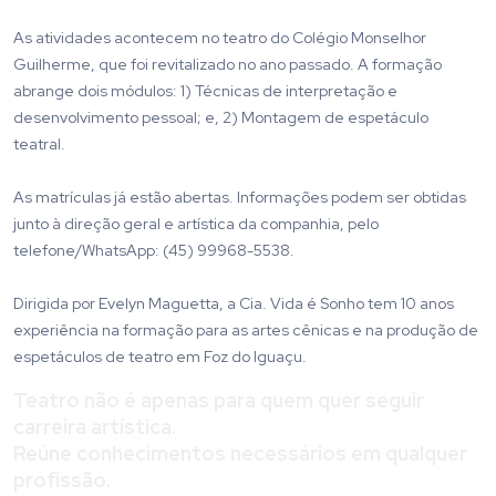
As atividades acontecem no teatro do Colégio Monselhor
Guilherme, que foi revitalizado no ano passado. A formação
abrange dois módulos: 1) Técnicas de interpretação e
desenvolvimento pessoal; e, 2) Montagem de espetáculo
teatral.
As matrículas já estão abertas. Informações podem ser obtidas
junto à direção geral e artística da companhia, pelo
telefone/WhatsApp: (45) 99968-5538.
Dirigida por Evelyn Maguetta, a Cia. Vida é Sonho tem 10 anos
experiência na formação para as artes cênicas e na produção de
espetáculos de teatro em Foz do Iguaçu.
Teatro não é apenas para quem quer seguir
carreira artística.
Reúne conhecimentos necessários em qualquer
profissão.