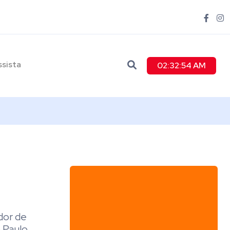
ssista
02:32:55 AM
dor de
p Paulo