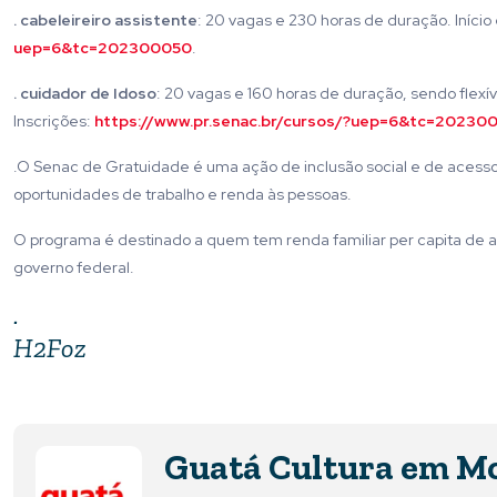
. cabeleireiro assistente
: 20 vagas e 230 horas de duração. Início 
uep=6&tc=202300050
.
. cuidador de Idoso
: 20 vagas e 160 horas de duração, sendo flexív
Inscrições:
https://www.pr.senac.br/cursos/?uep=6&tc=20230
.O Senac de Gratuidade é uma ação de inclusão social e de acesso à
oportunidades de trabalho e renda às pessoas.
O programa é destinado a quem tem renda familiar per capita de at
governo federal.
.
H2Foz
Guatá Cultura em M