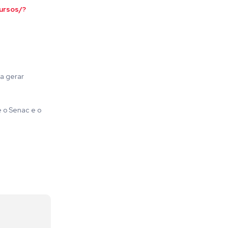
cursos/?
ra gerar
e o Senac e o