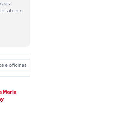
o para
de tatear o
s e oficinas
a Maria
ay