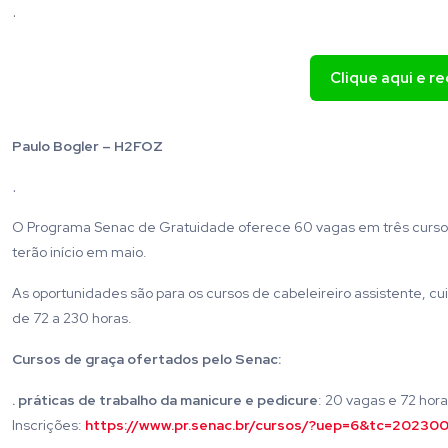
.
Clique aqui e r
Paulo Bogler – H2FOZ
.
O Programa Senac de Gratuidade oferece 60 vagas em três cursos g
terão início em maio.
As oportunidades são para os cursos de cabeleireiro assistente, cu
de 72 a 230 horas.
Cursos de graça ofertados pelo Senac:
. práticas de trabalho da manicure e pedicure
: 20 vagas e 72 hora
Inscrições:
https://www.pr.senac.br/cursos/?uep=6&tc=20230