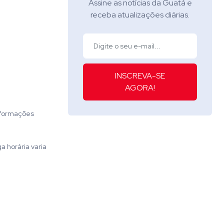
Assine as notícias da Guatá e
receba atualizações diárias.
INSCREVA-SE
AGORA!
 formações
a horária varia