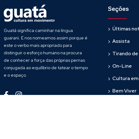
Seções
Últimas not
Guatá significa caminhar na língua
guarani. E nos nomeamos assim porque é
Assista
este o verbo mais apropriado para
distinguir o esforço humano na procura
Tirando de
de conhecer a força das próprias pernas
On-Line
conjugada ao equilíbrio de tatear o tempo
e o espaço.
Cultura e
Bem Viver
Fronteira