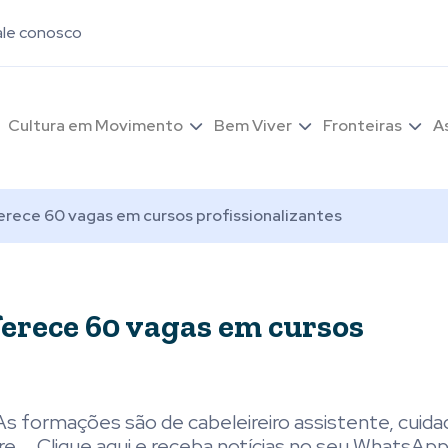
ale conosco
Cultura em Movimento
Bem Viver
Fronteiras
A
rece 60 vagas em cursos profissionalizantes
ferece 60 vagas em cursos
As formações são de cabeleireiro assistente, cuida
re. . .Clique aqui e receba notícias no seu WhatsAp