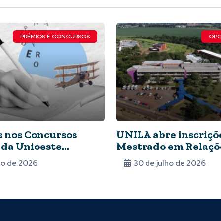
PRÊMIOS E CONCURSOS
OPO
s nos Concursos
UNILA abre inscriçõe
 da Unioeste
Mestrado em Relaçõ
ovo prazo
Internacionais
lho de 2026
30 de julho de 2026