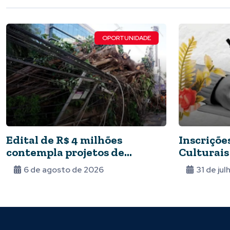
OPORTUNIDADE
Edital de R$ 4 milhões
Inscriçõe
contempla projetos de
Culturais
comunicação climática
ganham n
6 de agosto de 2026
31 de ju