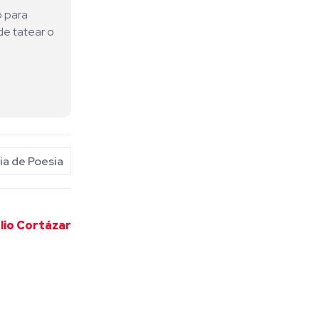
o para
de tatear o
a de Poesia
ulio Cortázar