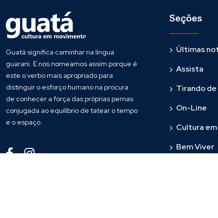
Seções
Últimas not
Guatá significa caminhar na língua
guarani. E nos nomeamos assim porque é
Assista
este o verbo mais apropriado para
distinguir o esforço humano na procura
Tirando de
de conhecer a força das próprias pernas
On-Line
conjugada ao equilíbrio de tatear o tempo
e o espaço.
Cultura e
Bem Viver
Fronteira