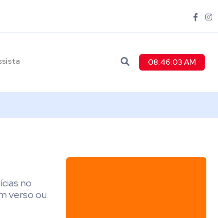
ssista
08:46:04 AM
ícias no
um verso ou