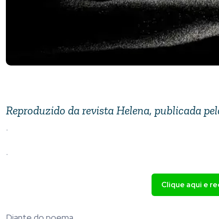
Reproduzido da
revista Helena
, publicada pe
.
.
Clique aqui e r
Diante do poema