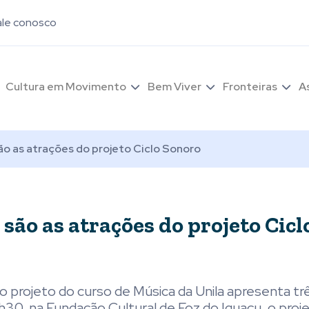
ale conosco
Cultura em Movimento
Bem Viver
Fronteiras
A
ão as atrações do projeto Ciclo Sonoro
são as atrações do projeto Cicl
o projeto do curso de Música da Unila apresenta t
9h30, na Fundação Cultural de Foz do Iguaçu, o proje