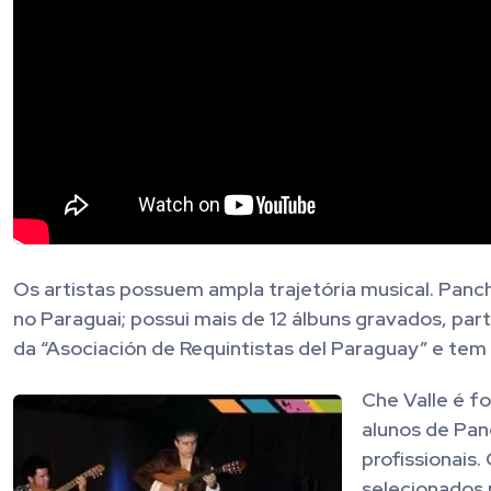
Os artistas possuem ampla trajetória musical. Panc
no Paraguai; possui mais de 12 álbuns gravados, par
da “Asociación de Requintistas del Paraguay” e te
Che Valle é f
alunos de Pan
profissionais
selecionados 