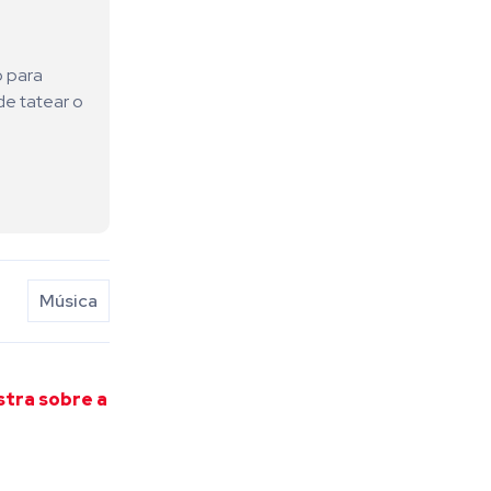
o para
de tatear o
Música
tra sobre a