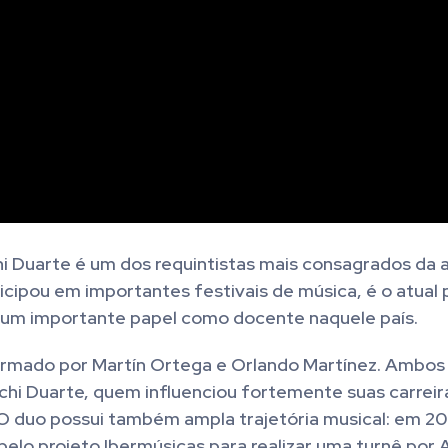
hi Duarte é um dos requintistas mais consagrados da 
ticipou em importantes festivais de música, é o atual
m um importante papel como docente naquele país.
ormado por Martín Ortega e Orlando Martínez. Ambo
chi Duarte, quem influenciou fortemente suas carreir
. O duo possui também ampla trajetória musical: em 2
pelo projeto Ibermúsicas para realizar uma turnê por 