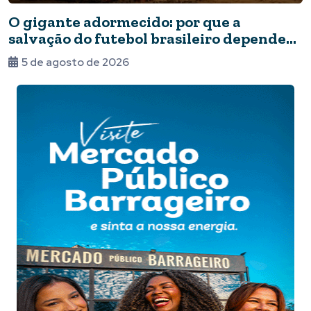
O gigante adormecido: por que a
salvação do futebol brasileiro depende
do Estado e da periferia
5 de agosto de 2026