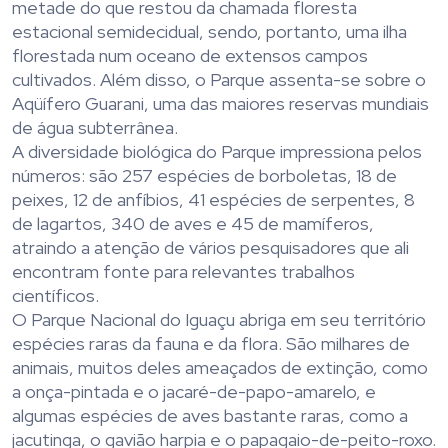
metade do que restou da chamada floresta
estacional semidecidual, sendo, portanto, uma ilha
florestada num oceano de extensos campos
cultivados. Além disso, o Parque assenta-se sobre o
Aqüífero Guarani, uma das maiores reservas mundiais
de água subterrânea.
A diversidade biológica do Parque impressiona pelos
números: são 257 espécies de borboletas, 18 de
peixes, 12 de anfíbios, 41 espécies de serpentes, 8
de lagartos, 340 de aves e 45 de mamíferos,
atraindo a atenção de vários pesquisadores que ali
encontram fonte para relevantes trabalhos
científicos.
O Parque Nacional do Iguaçu abriga em seu território
espécies raras da fauna e da flora. São milhares de
animais, muitos deles ameaçados de extinção, como
a onça-pintada e o jacaré-de-papo-amarelo, e
algumas espécies de aves bastante raras, como a
jacutinga, o gavião harpia e o papagaio-de-peito-roxo.