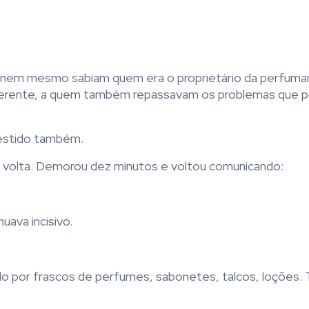
 nem mesmo sabiam quem era o proprietário da perfumari
 gerente, a quem também repassavam os problemas que p
estido também.
de volta. Demorou dez minutos e voltou comunicando:
uava incisivo.
do por frascos de perfumes, sabonetes, talcos, loções. T