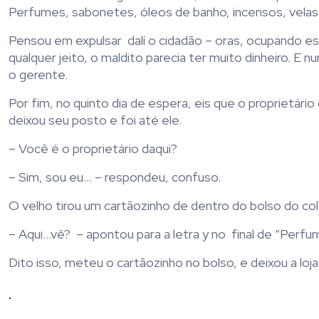
Perfumes, sabonetes, óleos de banho, incensos, velas
Pensou em expulsar dalí o cidadão – oras, ocupando e
qualquer jeito, o maldito parecia ter muito dinheiro. E 
o gerente.
Por fim, no quinto dia de espera, eis que o proprietário
deixou seu posto e foi até ele.
– Você é o proprietário daqui?
– Sim, sou eu… – respondeu, confuso.
O velho tirou um cartãozinho de dentro do bolso do cole
– Aqui…vê? – apontou para a letra y no final de “Perfu
Dito isso, meteu o cartãozinho no bolso, e deixou a loj
.