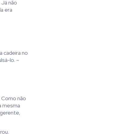
. Já não
da era
a cadeira no
sá-lo. –
a. Como não
, a mesma
 gerente,
rou.