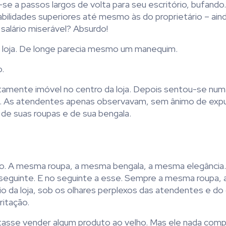
se a passos largos de volta para seu escritório, bufando
bilidades superiores até mesmo às do proprietário – ain
 salário miserável? Absurdo!
da loja. De longe parecia mesmo um manequim.
o.
tamente imóvel no centro da loja. Depois sentou-se num
to. As atendentes apenas observavam, sem ânimo de expul
ia de suas roupas e de sua bengala.
 velho. A mesma roupa, a mesma bengala, a mesma elegânci
no seguinte. E no seguinte a esse. Sempre a mesma roupa
 da loja, sob os olhares perplexos das atendentes e do
ritação.
tasse vender algum produto ao velho. Mas ele nada comp