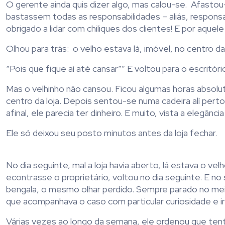
O gerente ainda quis dizer algo, mas calou-se. Afastou-
bastassem todas as responsabilidades – aliás, responsa
obrigado a lidar com chiliques dos clientes! E por aquele
Olhou para trás: o velho estava lá, imóvel, no centro 
“Pois que fique aí até cansar”” E voltou para o escritóri
Mas o velhinho não cansou. Ficou algumas horas absolu
centro da loja. Depois sentou-se numa cadeira alí per
afinal, ele parecia ter dinheiro. E muito, vista a elegânc
Ele só deixou seu posto minutos antes da loja fechar.
No dia seguinte, mal a loja havia aberto, lá estava o
econtrasse o proprietário, voltou no dia seguinte. E 
bengala, o mesmo olhar perdido. Sempre parado no meio
que acompanhava o caso com particular curiosidade e ir
Várias vezes ao longo da semana, ele ordenou que ten