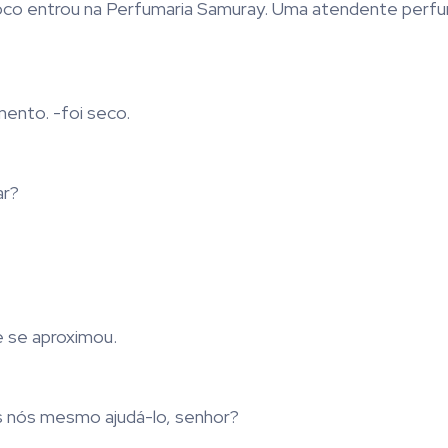
 coco entrou na Perfumaria Samuray. Uma atendente perf
mento. -foi seco.
ar?
e se aproximou.
 nós mesmo ajudá-lo, senhor?