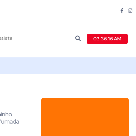
ssista
03:36:17 AM
hinho
rfumada