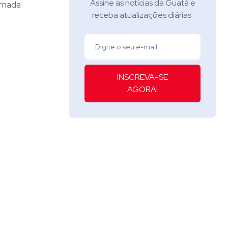
Assine as notícias da Guatá e
umada
receba atualizações diárias.
INSCREVA-SE
AGORA!