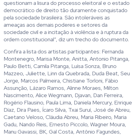
questionam a lisura do processo eleitoral e o estado
democrático de direito tão duramente conquistado
pela sociedade brasileira. São intoleráveis as
ameaças aos demais poderes e setores da
sociedade civil e a incitação à violência e à ruptura da
ordem constitucional”, diz um trecho do documento.
Confira a lista dos artistas participantes: Fernanda
Montenegro, Marisa Monte, Anitta, Antonio Pitanga,
Paulo Betti, Camila Pitanga, Luísa Sonza, Bruno
Mazzeo, Juliette, Linn da Quebrada, Duda Beat, Seu
Jorge, Marcos Palmeira, Chistiane Torloni, Fábio
Assunção, Lázaro Ramos, Alinne Moraes, Milton
Nascimento, Alice Wegmann, Djavan, Dan Ferreira,
Rogério Flausino, Paula Lima, Daniela Mercury, Enrique
Díaz, Dira Paes, Ícaro Silva, Txai Suruí, José de Abreu,
Caetano Veloso, Cláudia Abreu, Maria Ribeiro, Maria
Gadu, Nando Reis, Ernesto Piccolo, Wagner Moura,
Manu Gavassi, BK, Gal Costa, Antônio Fagundes,