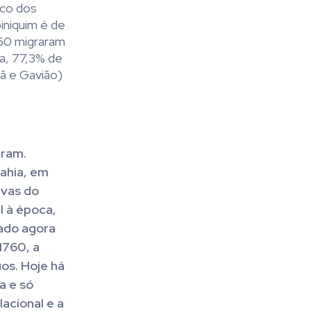
ico dos
iniquim é de
960 migraram
ia, 77,3% de
nã e Gavião)
aram.
Bahia, em
ivas do
l à época,
mado agora
1760, a
os. Hoje há
a e só
lacional e a