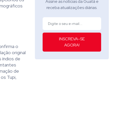
Assine as notícias da Guatá e
emográficos
receba atualizações diárias.
INSCREVA-SE
AGORA!
onfirma o
ação original
 índios de
entantes
irmação de
 os Tupi,