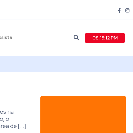
ssista
08:15:14 PM
res na
o, o
área de […]