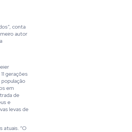
dos”, conta
imeiro autor
a
eier
 11 gerações
a população
dos em
trada de
eus e
ovas levas de
 atuais. “O