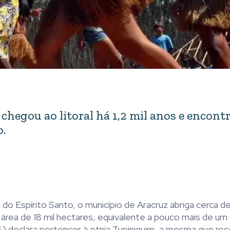
 chegou ao litoral há 1,2 mil anos e encont
.
l do Espírito Santo, o município de Aracruz abriga cerca 
a área de 18 mil hectares, equivalente a pouco mais de u
%) declara pertencer à etnia Tupiniquim, a mesma que re