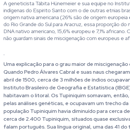
A geneticista Tábita Hünemeier e sua equipe no Instit
indígenas do Espirito Santo com o de outras etnias bra
origem nativa americana (26% são de origem europeia 
do Rio Grande do Sul para Aracruz, essa proporção do m
DNA nativo americano, 15,6% europeu e 7,1% africano. 
não guardam sinais de miscigenação com europeus e af
.
Uma explicação para o grau maior de miscigenação 
Quando Pedro Álvares Cabral e suas naus chegaram à
abril de 1500, cerca de 3 milhões de índios ocupavam
Instituto Brasileiro de Geografia e Estatística (IBG
habitavam o litoral. Os Tupiniquim somavam, então
pelas análises genéticas, e ocupavam um trecho da c
população Tupiniquim havia diminuído para cerca de 
cerca de 2.400 Tupiniquim, situados quase exclusi
falam português. Sua língua original, uma das 41 do 