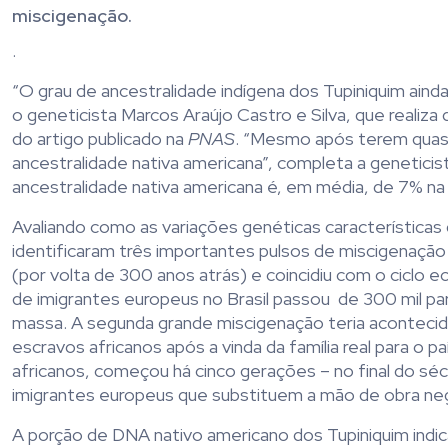
miscigenação.
.
“O grau de ancestralidade indígena dos Tupiniquim aind
o geneticista Marcos Araújo Castro e Silva, que reali
do artigo publicado na
PNAS
. “Mesmo após terem quase
ancestralidade nativa americana”, completa a genetici
ancestralidade nativa americana é, em média, de 7% na p
Avaliando como as variações genéticas característica
identificaram três importantes pulsos de miscigenação
(por volta de 300 anos atrás) e coincidiu com o ciclo e
de imigrantes europeus no Brasil passou de 300 mil p
massa. A segunda grande miscigenação teria acontecid
escravos africanos após a vinda da família real para o
africanos, começou há cinco gerações – no final do séc
imigrantes europeus que substituem a mão de obra negr
A porção de DNA nativo americano dos Tupiniquim indic