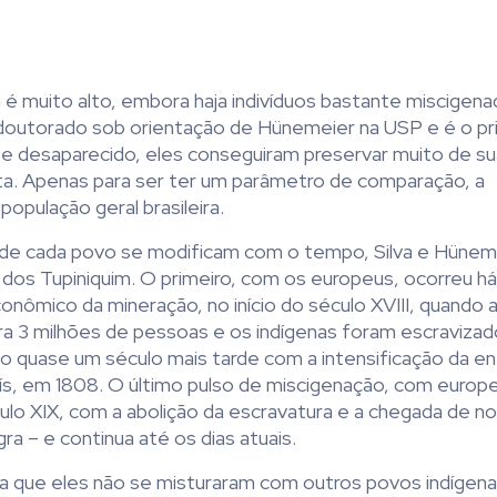
a é muito alto, embora haja indivíduos bastante miscigena
za doutorado sob orientação de Hünemeier na USP e é o pr
 desaparecido, eles conseguiram preservar muito de su
sta. Apenas para ser ter um parâmetro de comparação, a
opulação geral brasileira.
s de cada povo se modificam com o tempo, Silva e Hünem
 dos Tupiniquim. O primeiro, com os europeus, ocorreu há
conômico da mineração, no início do século XVIII, quando 
ara 3 milhões de pessoas e os indígenas foram escraviza
o quase um século mais tarde com a intensificação da en
 país, em 1808. O último pulso de miscigenação, com europ
ulo XIX, com a abolição da escravatura e a chegada de n
a – e continua até os dias atuais.
a que eles não se misturaram com outros povos indígenas