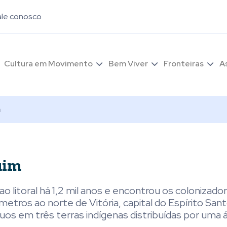
ale conosco
Cultura em Movimento
Bem Viver
Fronteiras
A
m
uim
o litoral há 1,2 mil anos e encontrou os colonizado
etros ao norte de Vitória, capital do Espírito Sant
duos em três terras indígenas distribuídas por uma 