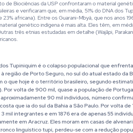
uto de Biociências da USP confrontaram o material genét
sileiras e verificaram que, em média, 51% do DNA dos Tup
e 23% africana). Entre os Guarani-Mbyá, que nos anos 1
aterial genético indígena é mais alta. Eles têm, em méd
Outras três etnias estudadas em detalhe (Wajãpi, Paraka
ricanos.
dos Tupiniquim é o colapso populacional que enfrent
 região de Porto Seguro, no sul do atual estado da 
 o que hoje é o território brasileiro, segundo estimat
E). Por volta de 900 mil, quase a população de Portuga
, aproximadamente 90 mil indivíduos, número confir
osta que ia do sul da Bahia a São Paulo. Por volta de 
3 mil integrantes e em 1876 era de apenas 55 indivídu
vamente em Aracruz. Eles moram em casas de alvenari
tronco linguístico tupi, perdeu-se com a redução popu