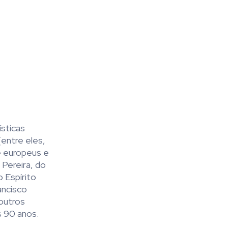
ísticas
entre eles,
de europeus e
 Pereira, do
 Espírito
ancisco
outros
s 90 anos.