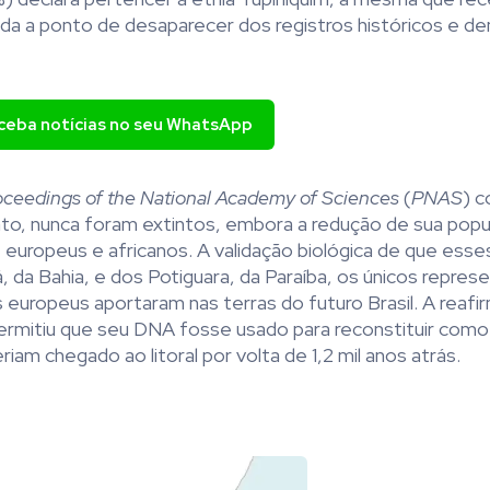
a a ponto de desaparecer dos registros históricos e d
eceba notícias no seu WhatsApp
oceedings of the National Academy of Sciences
(
PNAS
) c
fato, nunca foram extintos, embora a redução de sua popul
uropeus e africanos. A validação biológica de que esses
, da Bahia, e dos Potiguara, da Paraíba, os únicos repres
s europeus aportaram nas terras do futuro Brasil. A reaf
l permitiu que seu DNA fosse usado para reconstituir como
m chegado ao litoral por volta de 1,2 mil anos atrás.