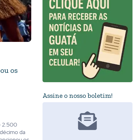
rou os
Assine o nosso boletim!
de 2.500
m décimo da
cepcionou os