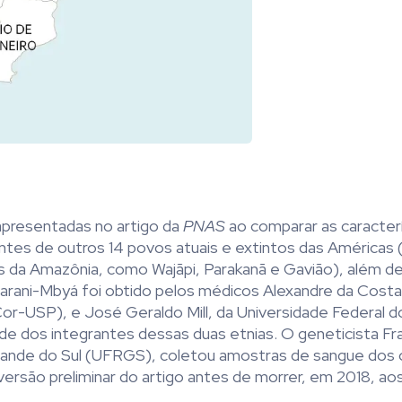
apresentadas no artigo da
PNAS
ao comparar as caracter
ntes de outros 14 povos atuais e extintos das Américas (
nias da Amazônia, como Wajãpi, Parakanã e Gavião), além 
uarani-Mbyá foi obtido pelos médicos Alexandre da Costa
or-USP), e José Geraldo Mill, da Universidade Federal do
e dos integrantes dessas duas etnias. O geneticista Fr
Grande do Sul (UFRGS), coletou amostras de sangue dos 
ersão preliminar do artigo antes de morrer, em 2018, ao