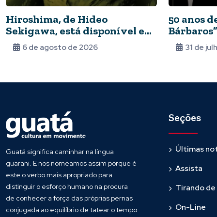
Hiroshima, de Hideo
50 anos d
Sekigawa, está disponível em
Bárbaros”
streaming
streamin
6 de agosto de 2026
31 de ju
Seções
Últimas not
Guatá significa caminhar na língua
guarani. E nos nomeamos assim porque é
Assista
este o verbo mais apropriado para
distinguir o esforço humano na procura
Tirando de
de conhecer a força das próprias pernas
On-Line
conjugada ao equilíbrio de tatear o tempo