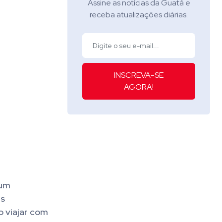
Assine as notícias da Guatá e
receba atualizações diárias.
INSCREVA-SE
AGORA!
 um
us
o viajar com