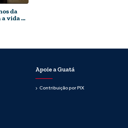
hos da
a vida e
Apoie a Guatá
Contribuição por PIX