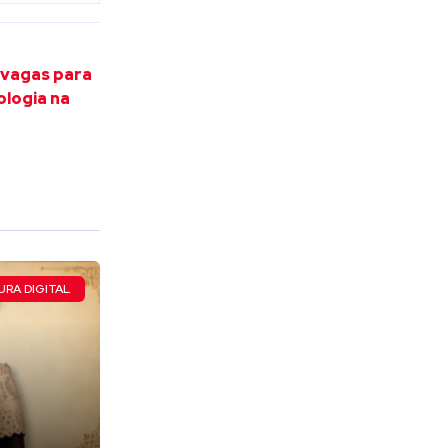
 vagas para
logia na
RA DIGITAL