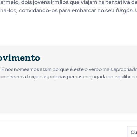
armelo, dois jovens irmãos que viajam na tentativa d
nha-los, convidando-os para embarcar no seu
furgón
.
ovimento
ni. E nos nomeamos assim porque é este o verbo mais apropriad
 conhecer a força das próprias pernas conjugada ao equilíbrio 
Cu