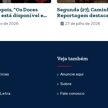
epois, “Os Doces
Segunda (27), Camin
 está disponível em
Reportagem destaca 
g gratuito
o legado de Tia Ciata
lho de 2026
27 de julho de 2026
Veja também
ícias
Anuncie aqui
Sobre
 Letra
Fale conosco