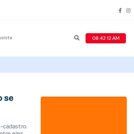
ssista
08:42:14 AM
 se
é-cadastro.
ntre eles,