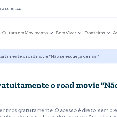
ale conosco
Cultura em Movimento
Bem Viver
Fronteiras
A
atuitamente o road movie “Não se esqueça de mim”
ratuitamente o road movie "Não
gentinos gratuitamente. O acesso é direto, sem pr
 obras de várias etapas do cinema da Argentina. E