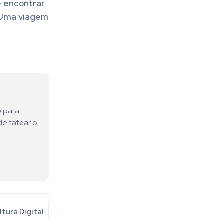
e encontrar
 Uma viagem
o para
de tatear o
ltura Digital