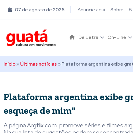
07 de agosto de 2026
Anuncie aqui
Sobre
F
De Letra
On-Line
Início
»
Últimas notícias
»
Plataforma argentina exibe gr
Plataforma argentina exibe g
esqueça de mim"
A página Argflix.com promove séries e filmes ar
Na sua lista de sugestões podem ser encontradas