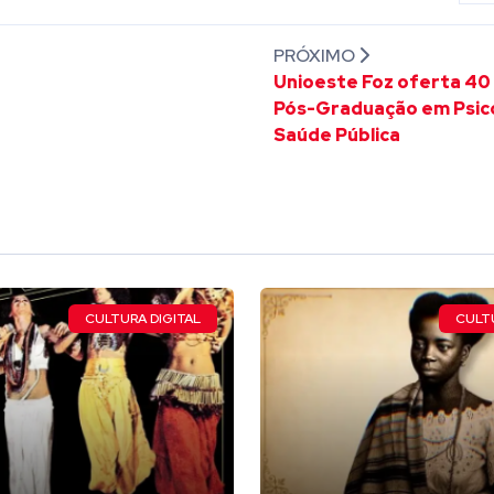
PRÓXIMO
Unioeste Foz oferta 40
Pós-Graduação em Psico
Saúde Pública
CULTURA DIGITAL
CULTU