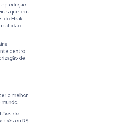
 Coprodução
eiras que, em
s do Hirak,
 multidão,
íria
vante dentro
orização de
a
ecer o melhor
o mundo.
lhões de
or mês ou R$