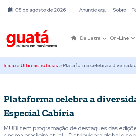
08 de agosto de 2026
Anuncie aqui
Sobre
F
De Letra
On-Line
Início
»
Últimas notícias
»
Plataforma celebra a diversidad
Plataforma celebra a diversid
Especial Cabíria
MUBI tem programação de destaques das edições 
cinema brasileiro atual. . Distribuidora global e 