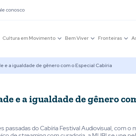
ale conosco
Cultura em Movimento
Bem Viver
Fronteiras
A
e e a igualdade de gênero com o Especial Cabíria
ade e a igualdade de gênero co
passadas do Cabíria Festival Audiovisual, com o 
serviço de streaming com curadoria, a MUBI se une pe