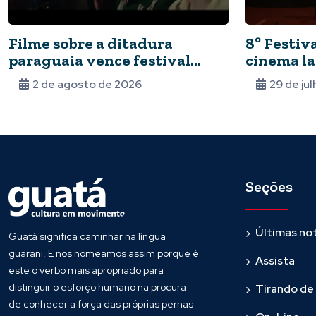
Filme sobre a ditadura
8º Festiv
paraguaia vence festival
cinema la
Bonito CineSur
inscrições
2 de agosto de 2026
29 de ju
Seções
Últimas not
Guatá significa caminhar na língua
guarani. E nos nomeamos assim porque é
Assista
este o verbo mais apropriado para
distinguir o esforço humano na procura
Tirando de
de conhecer a força das próprias pernas