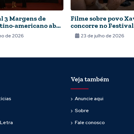
al 3 Margens de
Filme sobre povo X
tino-americano abre
concorre no Festival
 de filmes
Cinema de Gramado
lho de 2026
23 de julho de 2026
Veja também
ícias
Anuncie aqui
Sobre
 Letra
Fale conosco