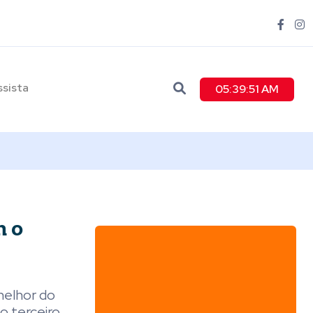
ssista
05:39:53 AM
m o
melhor do
lo terceiro