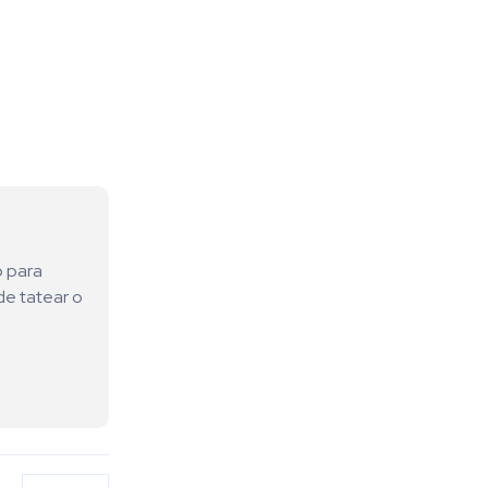
o para
de tatear o