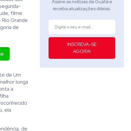
Assine as notícias da Guatá e
 segunda-
receba atualizações diárias.
ude, filme
o Rio Grande
goria de
INSCREVA-SE
AGORA!
pp
rte de Um
melhor longa
onta a
ilha
desconhecido
, ela
endência, de