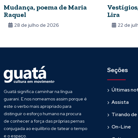
Mudança, poema de Maria
Vestígios
Raquel
Lira
28 de julho de 2026
22 de ju
Seções
Últimas not
Guatá significa caminhar na língua
guarani. E nos nomeamos assim porque é
Assista
este o verbo mais apropriado para
distinguir o esforço humano na procura
Tirando de
de conhecer a força das próprias pernas
On-Line
conjugada ao equilíbrio de tatear o tempo
e o espaço.