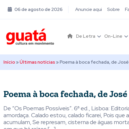
06 de agosto de 2026
Anuncie aqui
Sobre
F
De Letra
On-Line
Início
»
Últimas notícias
»
Poema à boca fechada, de Jos
Poema à boca fechada, de Jos
De “Os Poemas Possíveis”. 6ª ed., Lisboa: Editori
amordaça. Calado estou, calado ficarei, Pois que a
acumulam, Se represam, cisterna de águas mort