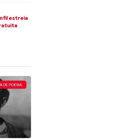
fil estreia
ratuita
A DE POESIA