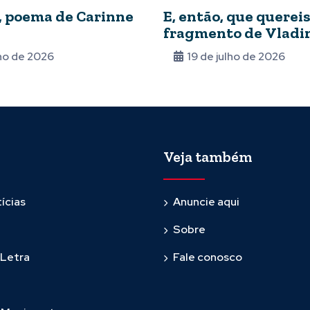
, poema de Carinne
E, então, que quereis
fragmento de Vladi
Maiakovski
lho de 2026
19 de julho de 2026
Veja também
ícias
Anuncie aqui
Sobre
 Letra
Fale conosco