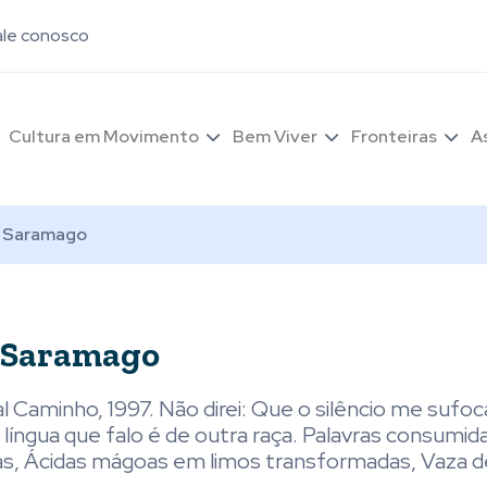
ale conosco
Cultura em Movimento
Bem Viver
Fronteiras
A
é Saramago
é Saramago
al Caminho, 1997. Não direi: Que o silêncio me sufoc
 língua que falo é de outra raça. Palavras consumid
as, Ácidas mágoas em limos transformadas, Vaza 