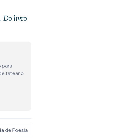
 Do livro
o para
de tatear o
a de Poesia