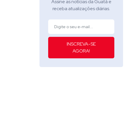
Assine as notícias da Guatá e
receba atualizações diárias.
INSCREVA-SE
AGORA!