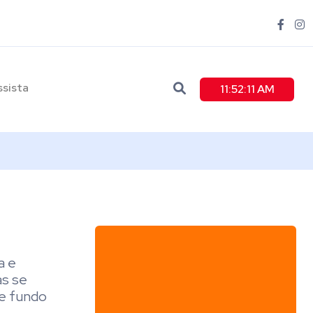
ssista
11:52:12 AM
a e
as se
de fundo