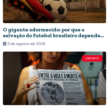
O gigante adormecido: por que a
salvação do futebol brasileiro depende
do Estado e da periferia
5 de agosto de 2026
ESPORTE