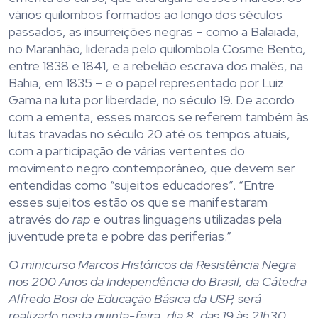
vários quilombos formados ao longo dos séculos
passados, as insurreições negras – como a Balaiada,
no Maranhão, liderada pelo quilombola Cosme Bento,
entre 1838 e 1841, e a rebelião escrava dos malês, na
Bahia, em 1835 – e o papel representado por Luiz
Gama na luta por liberdade, no século 19. De acordo
com a ementa, esses marcos se referem também às
lutas travadas no século 20 até os tempos atuais,
com a participação de várias vertentes do
movimento negro contemporâneo, que devem ser
entendidas como “sujeitos educadores”. “Entre
esses sujeitos estão os que se manifestaram
através do
rap
e outras linguagens utilizadas pela
juventude preta e pobre das periferias.”
O minicurso Marcos Históricos da Resistência Negra
nos 200 Anos da Independência do Brasil, da Cátedra
Alfredo Bosi de Educação Básica da USP, será
realizado nesta quinta-feira, dia 8, das 19 às 21h30,