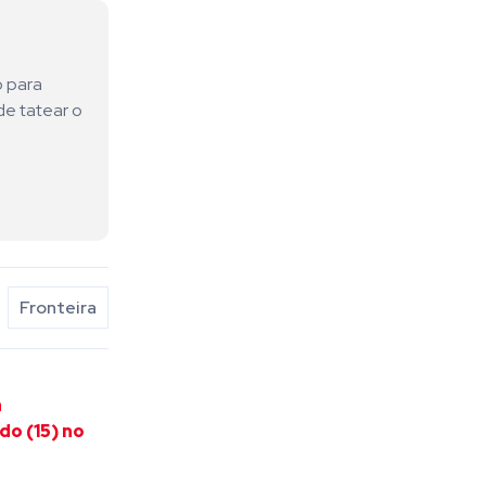
o para
de tatear o
Fronteira
a
o (15) no