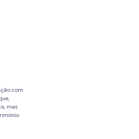
pação com
que,
za, mas
trimônio