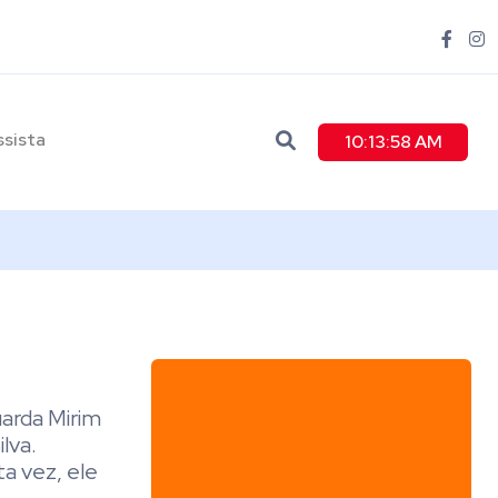
ssista
10:14:00 AM
arda Mirim
lva.
a vez, ele