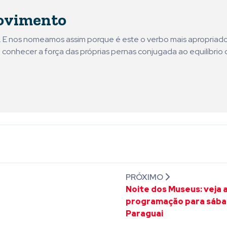
ovimento
ni. E nos nomeamos assim porque é este o verbo mais apropriad
 conhecer a força das próprias pernas conjugada ao equilíbrio 
PRÓXIMO
Noite dos Museus: veja 
programação para sábad
Paraguai