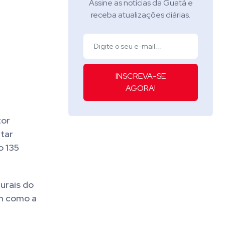
Assine as notícias da Guatá e
receba atualizações diárias.
INSCREVA-SE
AGORA!
tor
ntar
o 135
urais do
im como a