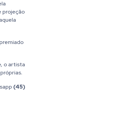
ela
e projeção
daquela
e premiado
 o artista
próprias.
tsapp
(45)