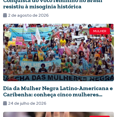
Conquista do voto feminino no Brasil
resistiu à misoginia histórica
2 de agosto de 2026
MULHER
Dia da Mulher Negra Latino-Americana e
Caribenha: conheça cinco mulheres
fundamentais para a data
24 de julho de 2026