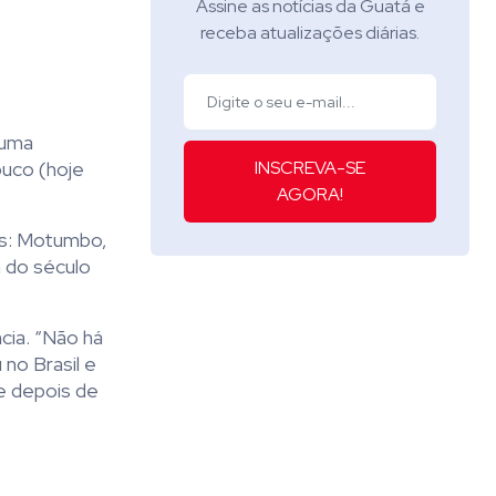
Assine as notícias da Guatá e
receba atualizações diárias.
 uma
buco (hoje
INSCREVA-SE
AGORA!
os: Motumbo,
a do século
cia. “Não há
no Brasil e
e depois de