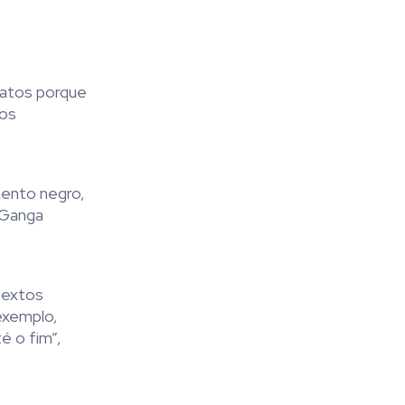
latos porque
 os
mento negro,
 Ganga
textos
 exemplo,
é o fim”,