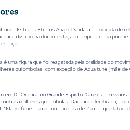
dores
tura e Estudos Étnicos Anajô, Dandara foi omitida de re
Dandara, diz, não há documentação comprobatória porque
resença.
ra é uma figura que foi resgatada pela oralidade do movi
s mulheres quilombolas, com exceção de Aqualtune (mãe de
em em D´Ondara, ou Grande Espírito. “Já existem vários 
a e outras mulheres quilombolas. Dandara é lembrada, por
 “Ela no filme é uma companheira de Zumbi, que lutou at