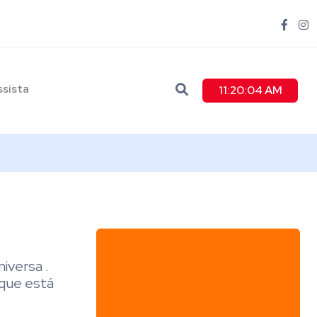
ssista
11:20:05 AM
iversa .
 que está