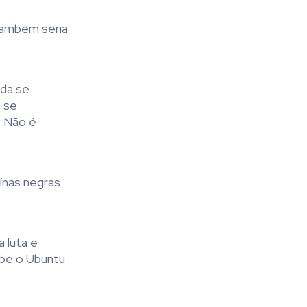
 também seria
ida se
o se
. Não é
ínas negras
 luta e
ebe o Ubuntu