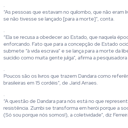
.
“As pessoas que estavam no quilombo, que não eram liv
se não tivesse se lançado [para a morte]”, conta.
.
“Ela se recusa a obedecer ao Estado, que naquela época 
enforcando. Fato que para a concepção de Estado ocide
submete “à vida escrava” e se lança para a morte da libe
suicídio como muita gente julga”, afirma a pesquisado
.
Poucos são os livros que trazem Dandara como referên
brasileiras em 15 cordéis”, de Jarid Arraes.
.
“A questão de Dandara para nós está no que represent
resistência. Zumbi se transforma em herói porque a soc
(Só sou porque nós somos!), a coletividade”, diz Ferreir