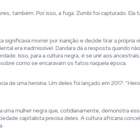
res, também. Por isso, a fuga. Zumbi foi capturado. Ela
significava morrer por inanição e decide tirar a própria v
ntal era inadmissível. Dandara dá a resposta quando nã
rdade. Isso, para a cultura negra, é se unir aos ancestrais
ra sobre como se encaravam os fatos naquela época.
cia de uma heroína. Um deles foi lançado em 2017: “Hero
a uma mulher negra que, cotidianamente, demonstra essa
iedade capitalista precisa deles. A cultura africana conc
a.