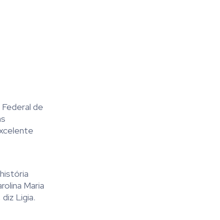
e Federal de
as
excelente
história
rolina Maria
diz Ligia.