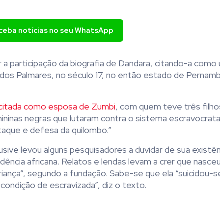
eceba notícias no seu WhatsApp
 a participação da biografia de Dandara, citando-a como
bo dos Palmares, no século 17, no então estado de Pernam
citada como esposa de Zumbi
, com quem teve três filh
mininas negras que lutaram contra o sistema escravocrat
ataque e defesa da quilombo.”
lusive levou alguns pesquisadores a duvidar de sua existên
ência africana. Relatos e lendas levam a crer que nasceu 
ança”, segundo a fundação. Sabe-se que ela “suicidou-s
 condição de escravizada”, diz o texto.