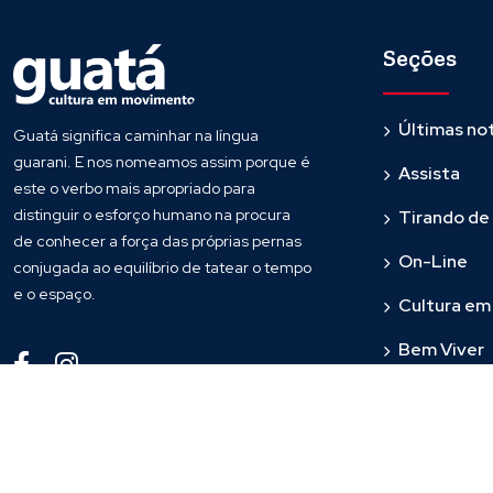
Seções
Últimas not
Guatá significa caminhar na língua
guarani. E nos nomeamos assim porque é
Assista
este o verbo mais apropriado para
distinguir o esforço humano na procura
Tirando de
de conhecer a força das próprias pernas
On-Line
conjugada ao equilíbrio de tatear o tempo
e o espaço.
Cultura e
Bem Viver
Fronteira