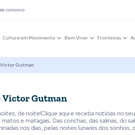
ale conosco
Cultura em Movimento
Bem Viver
Fronteiras
A
e Victor Gutman
de Victor Gutman
as noites, de noite!Clique aqui e receba notícias no 
atos e matagais. Das conchas, das salinas, do sali
minadas nos dias, pelas noites lunares dos sonhos, d