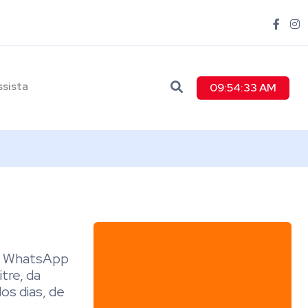
ssista
09:54:34 AM
seu WhatsApp
tre, da
os dias, de