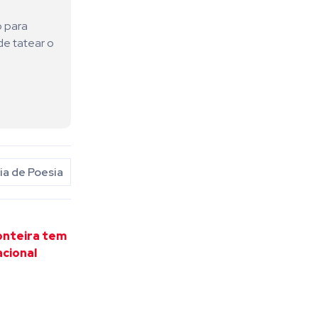
o para
de tatear o
a de Poesia
ronteira tem
cional