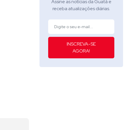
Assine as notícias da Guatá e
receba atualizações diárias.
INSCREVA-SE
AGORA!