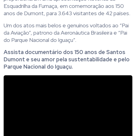
Esquadrilha da Fumaça, em comemoração aos 150
anos de Dumont, para 3.643 visitantes de 42 países.
Um dos atos mais belos e genuínos voltados ao “Pai
da Aviação”, patrono da Aeronáutica Brasileira e “Pai
do Parque Nacional do Iguaçu”.
Assista documentário dos 150 anos de Santos
Dumont e seu amor pela sustentabilidade e pelo
Parque Nacional do Iguaçu.