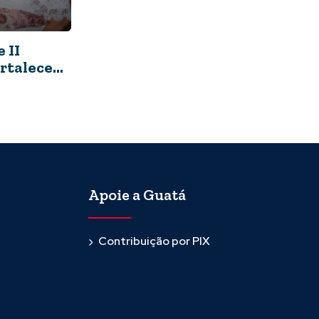
 II
ortalecem
lidade
Apoie a Guatá
Contribuição por PIX