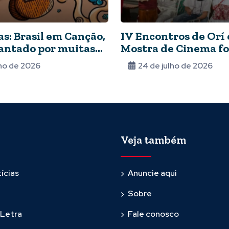
s: Brasil em Canção,
IV Encontros de Orí e
antado por muitas
Mostra de Cinema f
memória e ancestra
lho de 2026
24 de julho de 2026
Veja também
ícias
Anuncie aqui
Sobre
 Letra
Fale conosco