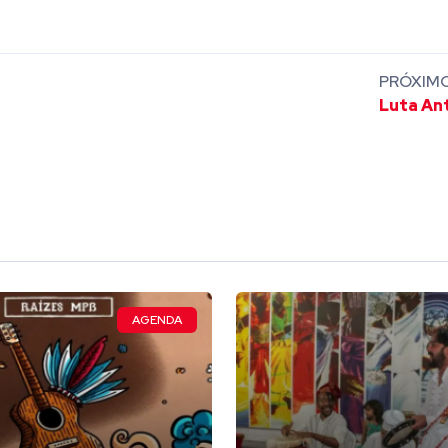
PRÓXIM
Luta An
AGENDA