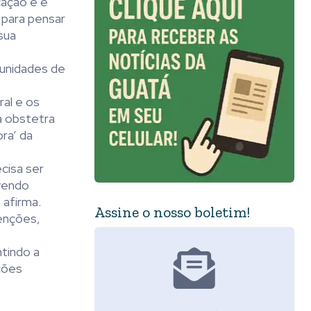
cação e é
 para pensar
sua
 unidades de
ral e os
a obstetra
ra’ da
ecisa ser
avendo
 afirma.
Assine o nosso boletim!
venções,
ntindo a
ações