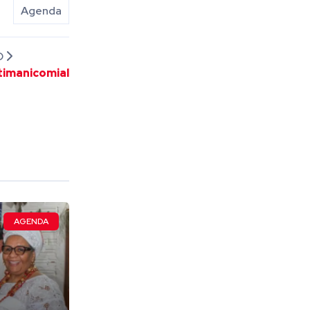
Agenda
O
timanicomial
AGENDA