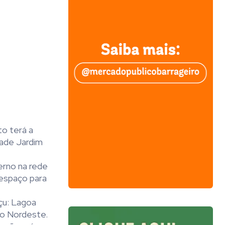
to terá a
dade Jardim
erno na rede
 espaço para
çu: Lagoa
to Nordeste.