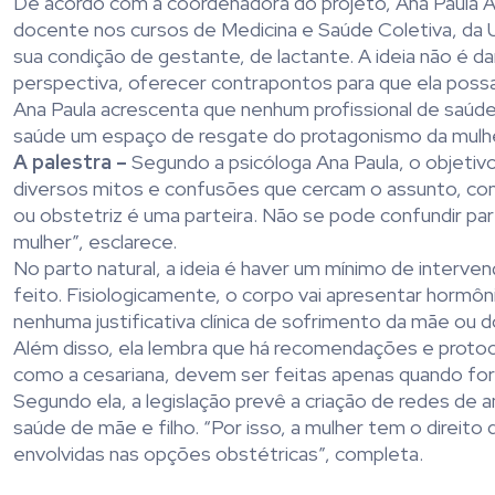
De acordo com a coordenadora do projeto, Ana Paula 
docente nos cursos de Medicina e Saúde Coletiva, da
sua condição de gestante, de lactante. A ideia não é da
perspectiva, oferecer contrapontos para que ela poss
Ana Paula acrescenta que nenhum profissional de saúde
saúde um espaço de resgate do protagonismo da mulher
A palestra –
Segundo a psicóloga Ana Paula, o objetiv
diversos mitos e confusões que cercam o assunto, com
ou obstetriz é uma parteira. Não se pode confundir part
mulher”, esclarece.
No parto natural, a ideia é haver um mínimo de interven
feito. Fisiologicamente, o corpo vai apresentar horm
nenhuma justificativa clínica de sofrimento da mãe ou 
Além disso, ela lembra que há recomendações e protoco
como a cesariana, devem ser feitas apenas quando fore
Segundo ela, a legislação prevê a criação de redes de 
saúde de mãe e filho. “Por isso, a mulher tem o direito
envolvidas nas opções obstétricas”, completa.