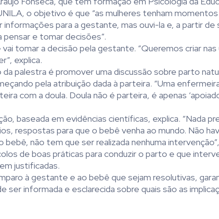
Araújo Fonseca, que tem formação em Psicologia da Edu
 UNILA, o objetivo é que “as mulheres tenham momentos
r informações para a gestante, mas ouvi-la e, a partir de 
a pensar e tomar decisões”.
 vai tomar a decisão pela gestante. “Queremos criar nas
”, explica.
o da palestra é promover uma discussão sobre parto natu
eçando pela atribuição dada à parteira. “Uma enfermeir
eira com a doula. Doula não é parteira, é apenas ‘apoiado
ção, baseada em evidências científicas, explica. “Nada pr
ônios, respostas para que o bebê venha ao mundo. Não h
do bebê, não tem que ser realizada nenhuma intervenção”,
los de boas práticas para conduzir o parto e que inter
m justificadas.
amparo à gestante e ao bebê que sejam resolutivas, gara
 de ser informada e esclarecida sobre quais são as implic