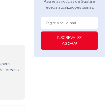
Assine as notícias da Guatá e
receba atualizações diárias.
INSCREVA-SE
AGORA!
o para
de tatear o