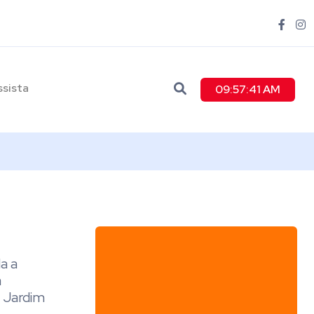
ssista
09:57:42 AM
a a
a
e Jardim