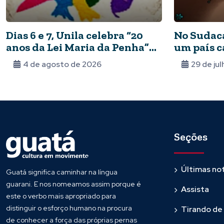
Dias 6 e 7, Unila celebra “20
No Sudaca
anos da Lei Maria da Penha”
um país c
com seminário
vozes
4 de agosto de 2026
29 de ju
Seções
Últimas not
Guatá significa caminhar na língua
guarani. E nos nomeamos assim porque é
Assista
este o verbo mais apropriado para
distinguir o esforço humano na procura
Tirando de
de conhecer a força das próprias pernas