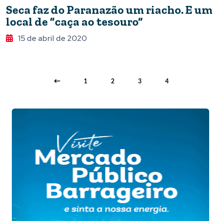
Seca faz do Paranazão um riacho. E um
local de “caça ao tesouro”
15 de abril de 2020
1
2
3
4