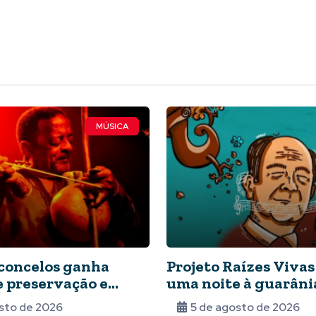
MÚSICA
concelos ganha
Projeto Raízes Vivas
e preservação e
uma noite à guarânia
e seu acervo
paraguaia
sto de 2026
5 de agosto de 2026