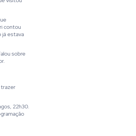
e visitou
que
ri contou
 já estava
falou sobre
r.
 trazer
ngos, 22h30.
rogramação