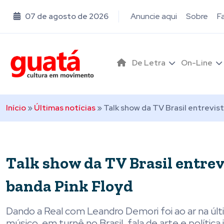
07 de agosto de 2026
Anuncie aqui
Sobre
F
De Letra
On-Line
Início
»
Últimas notícias
»
Talk show da TV Brasil entrevis
Talk show da TV Brasil entre
banda Pink Floyd
Dando a Real com Leandro Demori foi ao ar na úl
músico, em turnê no Brasil, fala de arte e polític