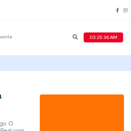
ssista
03:25:37 AM
a
go. O
a Real com