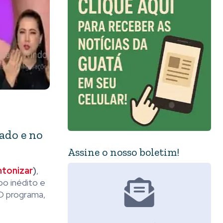
bado e no
Assine o nosso boletim!
ntonizar
)
,
po inédito e
 O programa,