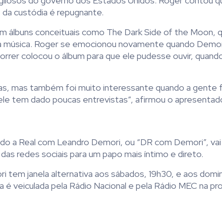
igilosos do governo dos Estados Unidos. Roger contou qu
da custódia é repugnante.
m álbuns conceituais como The Dark Side of the Moon, 
 da música. Roger se emocionou novamente quando Demo
rrer colocou o álbum para que ele pudesse ouvir, quando
ras, mas também foi muito interessante quando a gente 
, ele tem dado poucas entrevistas”, afirmou o apresentado
ndo a Real com Leandro Demori, ou “DR com Demori”, vai
as redes sociais para um papo mais íntimo e direto.
ri tem janela alternativa aos sábados, 19h30, e aos domi
da é veiculada pela Rádio Nacional e pela Rádio MEC na p