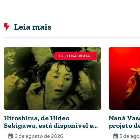
Leia mais
CULTURA DIGITAL
Hiroshima, de Hideo
Naná Vas
Sekigawa, está disponível em
projeto d
streaming
difusão d
6 de agosto de 2026
5 de ago