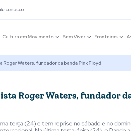
ale conosco
Cultura em Movimento
Bem Viver
Fronteiras
A
ta Roger Waters, fundador da banda Pink Floyd
vista Roger Waters, fundador d
tima terça (24) e tem reprise no sábado e no domin
a internacional. Na última terça-feira (24), o Dando 