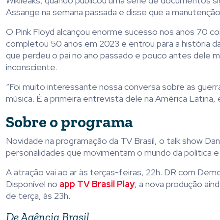
Wikileaks, quando publicou uma série de documentos s
Assange na semana passada e disse que a manutenção 
O Pink Floyd alcançou enorme sucesso nos anos 70 co
completou 50 anos em 2023 e entrou para a história
que perdeu o pai no ano passado e pouco antes dele mo
inconsciente.
“Foi muito interessante nossa conversa sobre as guer
música. É a primeira entrevista dele na América Latina
Sobre o programa
Novidade na programação da TV Brasil, o talk show Da
personalidades que movimentam o mundo da política e d
A atração vai ao ar às terças-feiras, 22h. DR com Demo
Disponível no
app TV Brasil Play
, a nova produção ain
de terça, às 23h.
De Agência Brasil