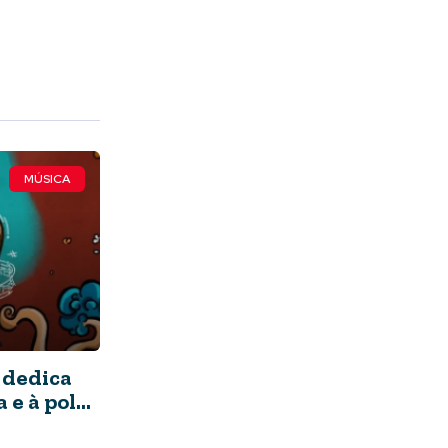
MÚSICA
 dedica
 e à polca