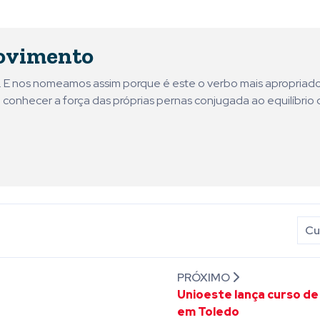
ovimento
ni. E nos nomeamos assim porque é este o verbo mais apropriad
 conhecer a força das próprias pernas conjugada ao equilíbrio 
Cu
PRÓXIMO
Unioeste lança curso de
em Toledo