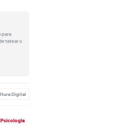
o para
de tatear o
ltura Digital
 Psicologia