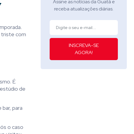
y
Assine as notícias da Guatá e
receba atualizações diárias.
emporada.
 triste com
INSCREVA-SE
AGORA!
ismo. É
 estúdio de
bar, para
pós o caso