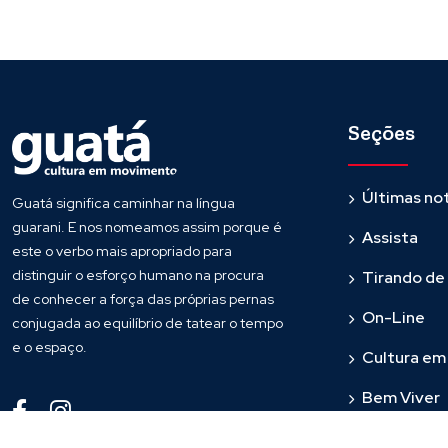
Seções
Últimas not
Guatá significa caminhar na língua
guarani. E nos nomeamos assim porque é
Assista
este o verbo mais apropriado para
distinguir o esforço humano na procura
Tirando de
de conhecer a força das próprias pernas
On-Line
conjugada ao equilíbrio de tatear o tempo
e o espaço.
Cultura e
Bem Viver
Fronteira