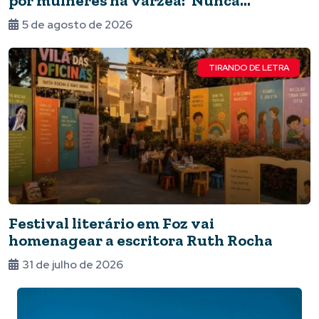
por mulheres na várzea: ‘Nunca
deixaram de jogar’
5 de agosto de 2026
TIRANDO DE LETRA
Festival literário em Foz vai
homenagear a escritora Ruth Rocha
31 de julho de 2026