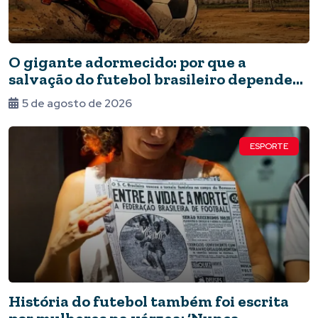
O gigante adormecido: por que a
salvação do futebol brasileiro depende
do Estado e da periferia
5 de agosto de 2026
ESPORTE
História do futebol também foi escrita