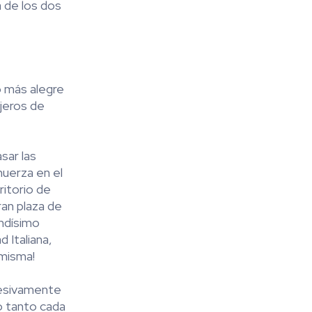
a de los dos
 más alegre
ajeros de
sar las
muerza en el
ritorio de
an plaza de
andísimo
 Italiana,
 misma!
resivamente
o tanto cada