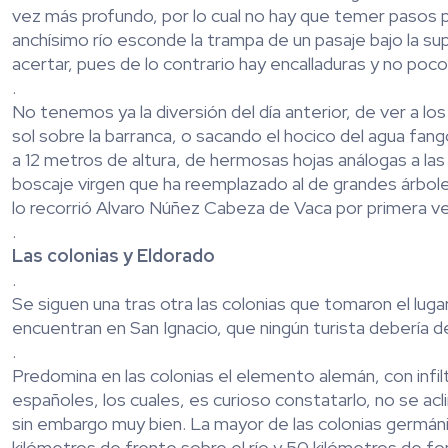
vez más profundo, por lo cual no hay que temer pasos pe
anchísimo río esconde la trampa de un pasaje bajo la s
acertar, pues de lo contrario hay encalladuras y no poc
.
No tenemos ya la diversión del día anterior, de ver a 
sol sobre la barranca, o sacando el hocico del agua fa
a 12 metros de altura, de hermosas hojas análogas a la
boscaje virgen que ha reemplazado al de grandes árbole
lo recorrió Alvaro Núñez Cabeza de Vaca por primera ve
.
Las colonias y Eldorado
.
Se siguen una tras otra las colonias que tomaron el luga
encuentran en San Ignacio, que ningún turista debería d
.
Predomina en las colonias el elemento alemán, con infilt
españoles, los cuales, es curioso constatarlo, no se a
sin embargo muy bien. La mayor de las colonias germáni
kilómetros de frente sobre el río y 50 kilómetros de 