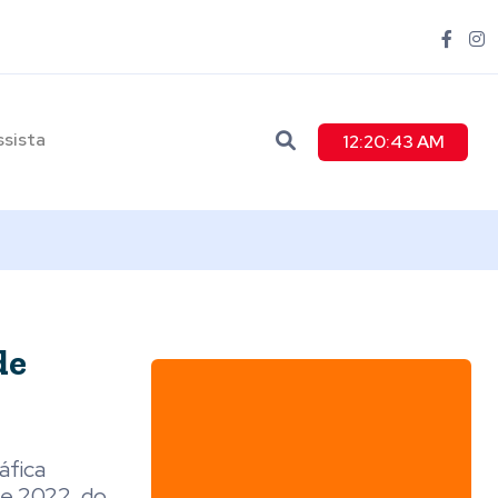
ssista
12:20:44 AM
de
áfica
de 2022, do