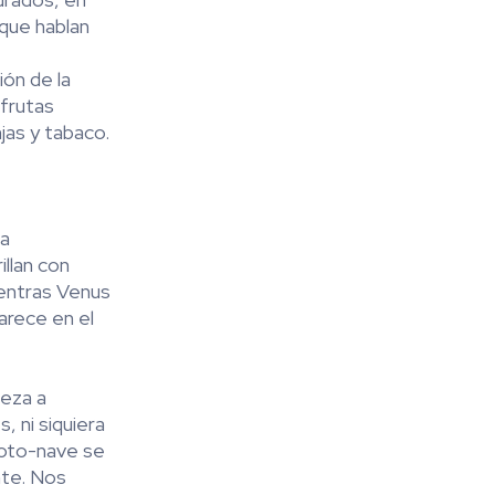
 que hablan
ión de la
 frutas
jas y tabaco.
la
illan con
mientras Venus
parece en el
ieza a
, ni siquiera
moto-nave se
nte. Nos