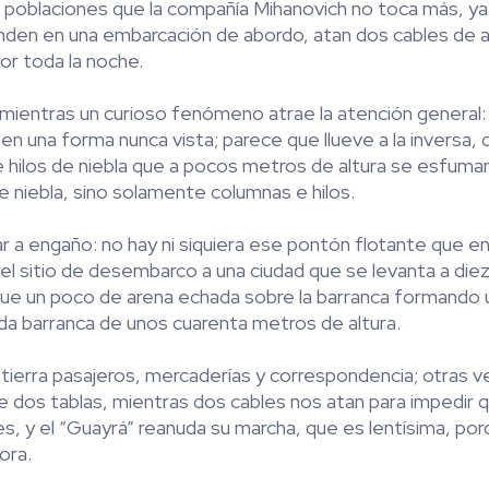
mas poblaciones que la compañía Mihanovich no toca más, y
enden en una embarcación de abordo, atan dos cables de 
por toda la noche.
mientras un curioso fenómeno atrae la atención general: b
en una forma nunca vista; parece que llueve a la inversa, 
de hilos de niebla que a pocos metros de altura se esfuman
 niebla, sino solamente columnas e hilos.
 a engaño: no hay ni siquiera ese pontón flotante que en 
 el sitio de desembarco a una ciudad que se levanta a die
que un poco de arena echada sobre la barranca formando
a barranca de unos cuarenta metros de altura.
tierra pasajeros, mercaderías y correspondencia; otras 
 de dos tablas, mientras dos cables nos atan para impedir 
s, y el “Guayrá” reanuda su marcha, que es lentísima, po
ora.