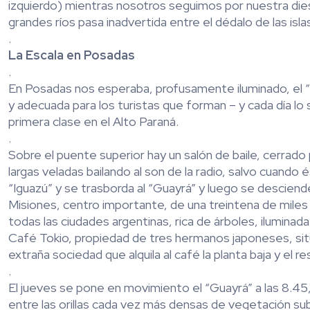
izquierdo) mientras nosotros seguimos por nuestra diestr
grandes ríos pasa inadvertida entre el dédalo de las is
.
La Escala en Posadas
.
En Posadas nos esperaba, profusamente iluminado, el
y adecuada para los turistas que forman – y cada día l
primera clase en el Alto Paraná.
.
Sobre el puente superior hay un salón de baile, cerrado 
largas veladas bailando al son de la radio, salvo cuan
“Iguazú” y se trasborda al “Guayrá” y luego se desciende
Misiones, centro importante, de una treintena de mile
todas las ciudades argentinas, rica de árboles, iluminad
Café Tokio, propiedad de tres hermanos japoneses, situa
extraña sociedad que alquila al café la planta baja y el 
.
El jueves se pone en movimiento el “Guayrá” a las 8.
entre las orillas cada vez más densas de vegetación sub