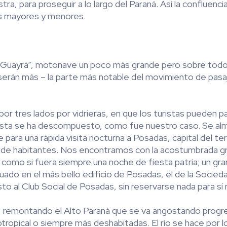
a, para proseguir a lo largo del Paraná. Así la confluenci
las mayores y menores.
 “Guayrá”, motonave un poco más grande pero sobre todo
o serán más – la parte más notable del movimiento de pas
por tres lados por vidrieras, en que los turistas pueden pa
do ésta se ha descompuesto, como fue nuestro caso. Se al
 para una rápida visita nocturna a Posadas, capital del ter
s de habitantes. Nos encontramos con la acostumbrada gr
a como si fuera siempre una noche de fiesta patria; un gr
do en el más bello edificio de Posadas, el de la Sociedad
resto al Club Social de Posadas, sin reservarse nada para sí
45, remontando el Alto Paraná que se va angostando prog
tropical o siempre más deshabitadas. El río se hace por l