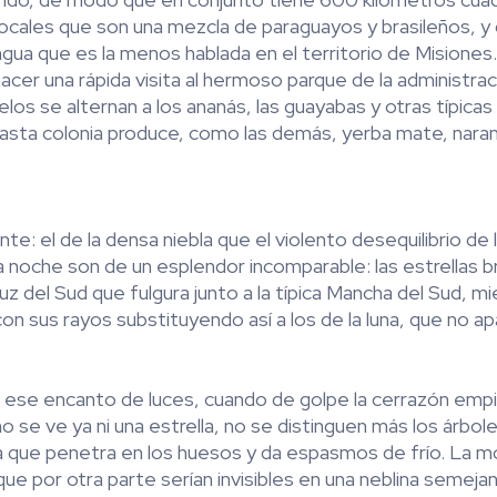
ocales que son una mezcla de paraguayos y brasileños, y
ua que es la menos hablada en el territorio de Misiones.
er una rápida visita al hermoso parque de la administrac
elos se alternan a los ananás, las guayabas y otras típicas
 vasta colonia produce, como las demás, yerba mate, naran
te: el de la densa niebla que el violento desequilibrio de 
a noche son de un esplendor incomparable: las estrellas br
ruz del Sud que fulgura junto a la típica Mancha del Sud, 
 con sus rayos substituyendo así a los de la luna, que no a
e ese encanto de luces, cuando de golpe la cerrazón emp
e ve ya ni una estrella, no se distinguen más los árboles
 que penetra en los huesos y da espasmos de frío. La 
ue por otra parte serían invisibles en una neblina semeja