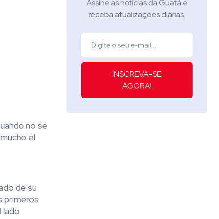
Assine as notícias da Guatá e
receba atualizações diárias.
INSCREVA-SE
AGORA!
cuando no se
r mucho el
tado de su
s primeros
l lado