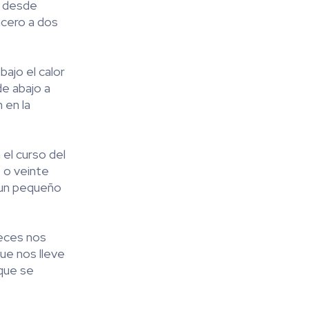
a desde
acero a dos
ajo el calor
de abajo a
 en la
el curso del
z o veinte
 un pequeño
veces nos
que nos lleve
rque se