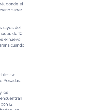
pé, donde el
esario saber
s rayos del
ambúes de 10
os el nuevo
Paraná cuando
tables se
de Posadas.
y los
e encuentran
 con 12
drados, en