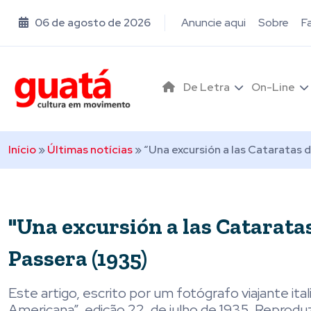
06 de agosto de 2026
Anuncie aqui
Sobre
F
De Letra
On-Line
Início
»
Últimas notícias
»
“Una excursión a las Cataratas 
"Una excursión a las Cataratas
Passera (1935)
Este artigo, escrito por um fotógrafo viajante ita
Americana”, edição 22, de julho de 1935. Reprodu