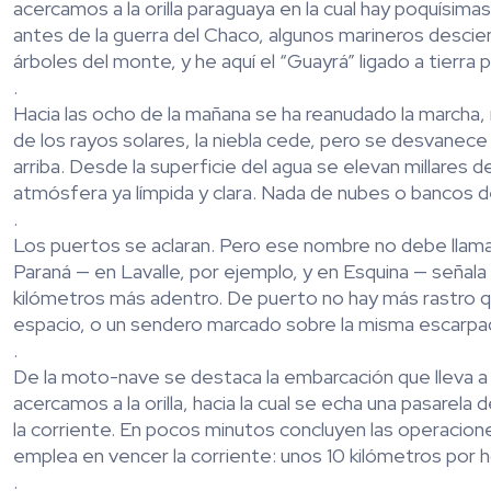
acercamos a la orilla paraguaya en la cual hay poquísi
antes de la guerra del Chaco, algunos marineros desci
árboles del monte, y he aquí el “Guayrá” ligado a tierra 
.
Hacia las ocho de la mañana se ha reanudado la marcha, 
de los rayos solares, la niebla cede, pero se desvanece 
arriba. Desde la superficie del agua se elevan millares 
atmósfera ya límpida y clara. Nada de nubes o bancos de
.
Los puertos se aclaran. Pero ese nombre no debe llamar
Paraná — en Lavalle, por ejemplo, y en Esquina — señala
kilómetros más adentro. De puerto no hay más rastro 
espacio, o un sendero marcado sobre la misma escarpad
.
De la moto-nave se destaca la embarcación que lleva a 
acercamos a la orilla, hacia la cual se echa una pasarela
la corriente. En pocos minutos concluyen las operacione
emplea en vencer la corriente: unos 10 kilómetros por h
.