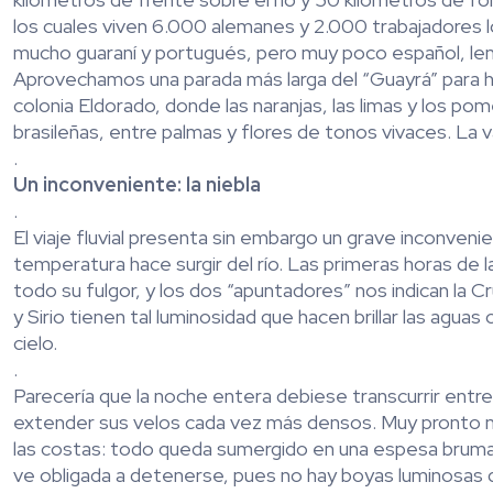
los cuales viven 6.000 alemanes y 2.000 trabajadores l
mucho guaraní y portugués, pero muy poco español, leng
Aprovechamos una parada más larga del “Guayrá” para hac
colonia Eldorado, donde las naranjas, las limas y los pom
brasileñas, entre palmas y flores de tonos vivaces. La
.
Un inconveniente: la niebla
.
El viaje fluvial presenta sin embargo un grave inconvenien
temperatura hace surgir del río. Las primeras horas de l
todo su fulgor, y los dos “apuntadores” nos indican la C
y Sirio tienen tal luminosidad que hacen brillar las aguas
cielo.
.
Parecería que la noche entera debiese transcurrir entr
extender sus velos cada vez más densos. Muy pronto no s
las costas: todo queda sumergido en una espesa bruma
ve obligada a detenerse, pues no hay boyas luminosas q