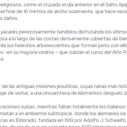
ligrosos, como el cruzado el día anterior en el Salto Api
uperficie de 16 metros de ancho solamente, que hace nec
os daños.
los yacarés perezosamente tendidos disfrutando los último
ngosa a lo largo de las costas densamente cubiertas de b
s de los helechos arborescentes que forman junto con ell
s -en su mayoría cedros – que cubrían el curso del Alto 
z.
r de las antiguas misiones jesuíticas, cuyas ruinas más no
ejar de visitar, a una cincuentena de kilómetros después 
raciones suizas, mientras faltan totalmente los italianos 
climatan a un ambiente subtropical, donde los alemanes s
cas es Eldorado, fundada en 1919 por Adolfo J. Schwelm,
fondo, de modo que en conjunto tiene 600 kilómetros cua