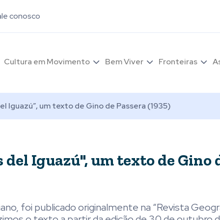
ale conosco
Cultura em Movimento
Bem Viver
Fronteiras
A
del Iguazú”, um texto de Gino de Passera (1935)
 del Iguazú", um texto de Gino 
liano, foi publicado originalmente na “Revista Geogr
zimos o texto a partir da edição de 30 de outubro 