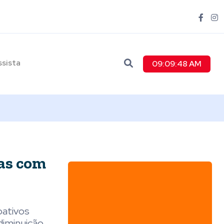
ssista
09:09:50 AM
oas com
oativos
diminuição