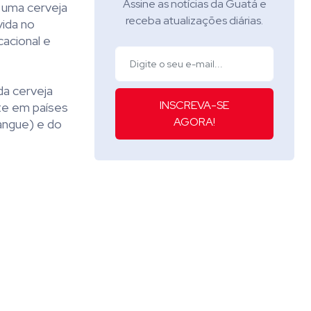
Assine as notícias da Guatá e
 uma cerveja
receba atualizações diárias.
ida no
acional e
da cerveja
INSCREVA-SE
te em países
AGORA!
sangue) e do