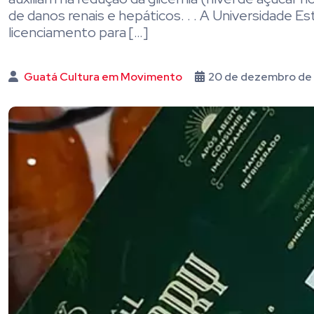
de danos renais e hepáticos. . . A Universidade 
licenciamento para […]
Guatá Cultura em Movimento
20 de dezembro de