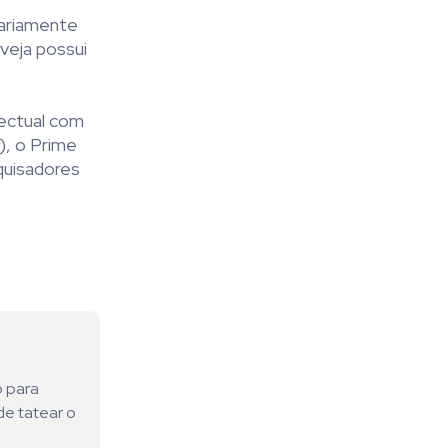
iariamente
veja possui
lectual com
), o Prime
quisadores
o para
de tatear o