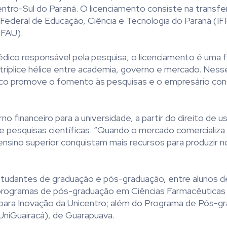
entro-Sul do Paraná. O licenciamento consiste na transfe
o Federal de Educação, Ciência e Tecnologia do Paraná (IF
(FAU).
édico responsável pela pesquisa, o licenciamento é uma
a tríplice hélice entre academia, governo e mercado. Ness
ico promove o fomento às pesquisas e o empresário cont
o financeiro para a universidade, a partir do direito de u
e pesquisas científicas. “Quando o mercado comercializa
ensino superior conquistam mais recursos para produzir 
tudantes de graduação e pós-graduação, entre alunos de
 programas de pós-graduação em Ciências Farmacêuticas
a para Inovação da Unicentro; além do Programa de Pós-
UniGuairacá), de Guarapuava.