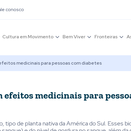
ale conosco
Cultura em Movimento
Bem Viver
Fronteiras
A
 efeitos medicinais para pessoas com diabetes
m efeitos medicinais para pess
tipo de planta nativa da América do Sul. Esses bi
no sangue) e do nível de gordura no sangue, além da 