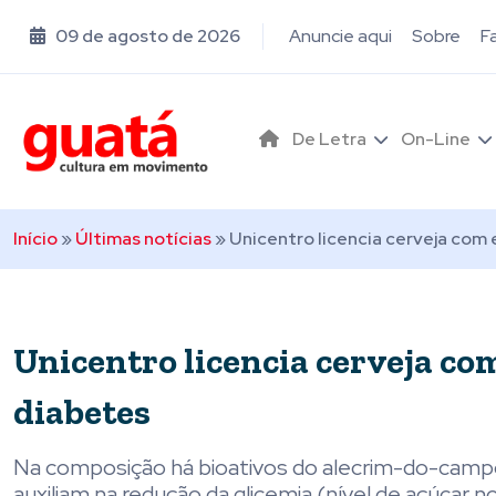
09 de agosto de 2026
Anuncie aqui
Sobre
F
De Letra
On-Line
Início
»
Últimas notícias
»
Unicentro licencia cerveja com
Unicentro licencia cerveja co
diabetes
Na composição há bioativos do alecrim-do-campo, 
auxiliam na redução da glicemia (nível de açúcar 