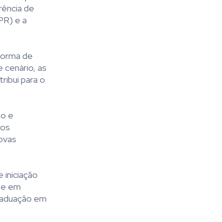
rência de
PR) e a
 forma de
e cenário, as
ribui para o
so e
 os
novas
 iniciação
 e em
graduação em