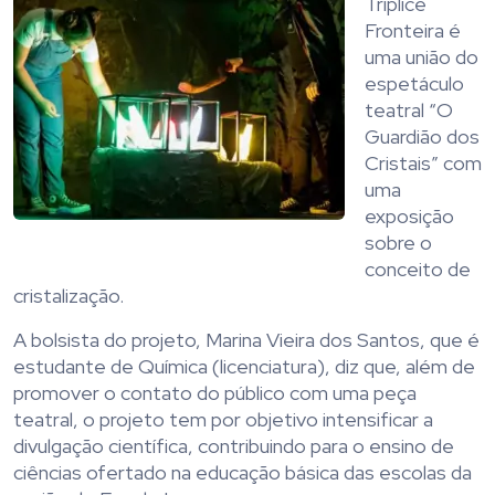
Tríplice
Fronteira é
uma união do
espetáculo
teatral “O
Guardião dos
Cristais” com
uma
exposição
sobre o
conceito de
cristalização.
A bolsista do projeto, Marina Vieira dos Santos, que é
estudante de Química (licenciatura), diz que, além de
promover o contato do público com uma peça
teatral, o projeto tem por objetivo intensificar a
divulgação científica, contribuindo para o ensino de
ciências ofertado na educação básica das escolas da