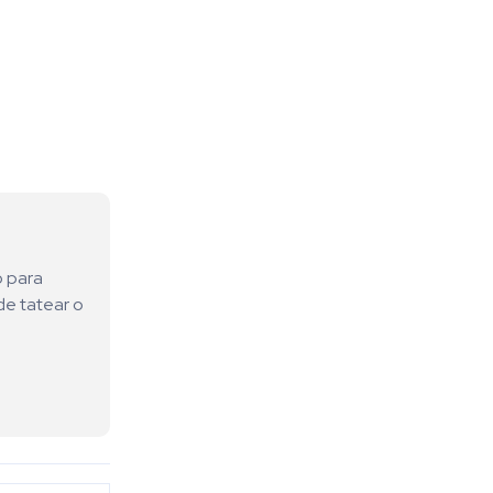
o para
de tatear o