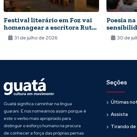
Festival literário em Foz vai
Poesia na
homenagear a escritora Ruth
sensibilid
Rocha
31 de julho de 2026
30 de ju
Seções
Últimas not
Guatá significa caminhar na língua
guarani. E nos nomeamos assim porque é
Assista
este o verbo mais apropriado para
distinguir o esforço humano na procura
Tirando de
de conhecer a força das próprias pernas