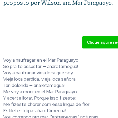
proposto por Wilson em
Mar Paraguayo
.
.
.
Clique aqui e r
Voy a naufragar en el Mar Paraguayo
Só pra te assustar — añaretãmeguá!
Voy a naufragar vieja loca que soy
Vieja loca perdida, vieja loca señora
Tan dolorida — añaretãmeguá!
Me voy a morir en el Mar Paraguayo
Y acerte llorar. Porque isso fizeste:
Me fizeste chorar com essa língua de flor
Estilete-tulipa-añaretãmeguá!
Vou correndo pro mar, “entrepernas” noturnas