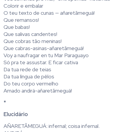
Colorir e embalar
O teu texto de cunas — añaretãmeguá!
Que remansos!
Que babas!
Que salivas candentes!
Que cobras tão meninas!
Que cabras-asinas-añaretãmeguá!
Voy a naufragar en tu Mar Paraguayo
Só pra te assustar. E ficar cativa
Da tua rede de teias
Da tua língua de pêlos
Do teu corpo vermelho
Amado andirá-añaretãmeguá!
*
Elucidário
AÑARETÃMEGUÁ: infernal; coisa infernal.