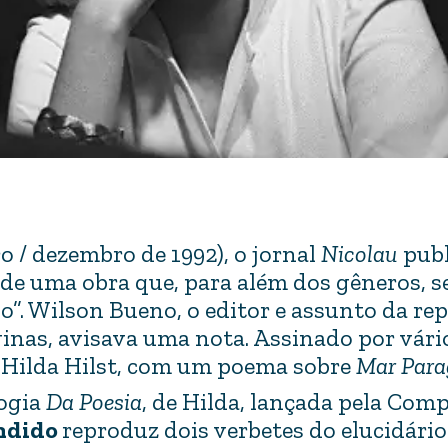
 / dezembro de 1992), o jornal
Nicolau
pub
 de uma obra que, para além dos gêneros, s
. Wilson Bueno, o editor e assunto da re
inas, avisava uma nota. Assinado por vári
de Hilda Hilst, com um poema sobre
Mar Par
logia
Da Poesia
, de Hilda, lançada pela Com
ndido
reproduz dois verbetes do elucidário