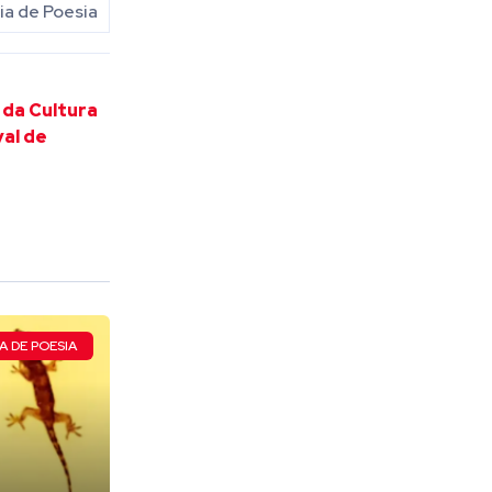
a de Poesia
 da Cultura
val de
A DE POESIA