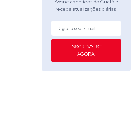
Assine as notícias da Guatá e
receba atualizações diárias.
INSCREVA-SE
AGORA!