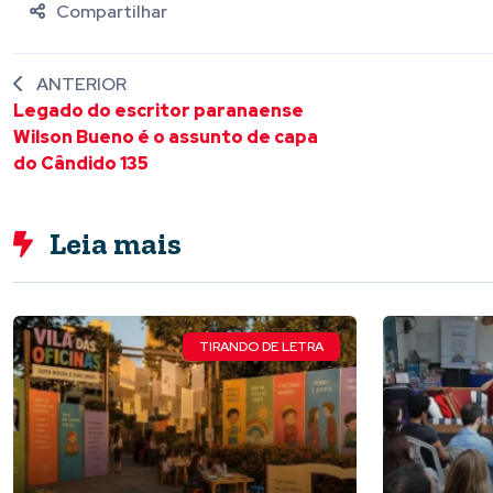
Compartilhar
ANTERIOR
Legado do escritor paranaense
Wilson Bueno é o assunto de capa
do Cândido 135
Leia mais
TIRANDO DE LETRA