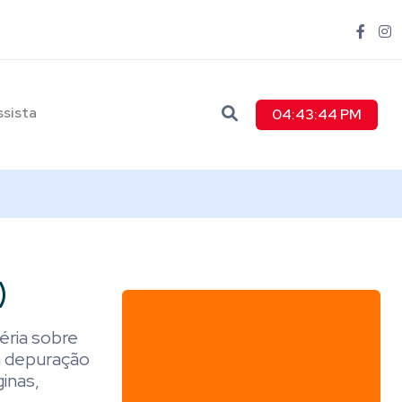
ssista
04:43:45 PM
)
éria sobre
a depuração
inas,