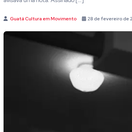
avisava uma nota. Assinado […]
Guatá Cultura em Movimento
28 de fevereiro de