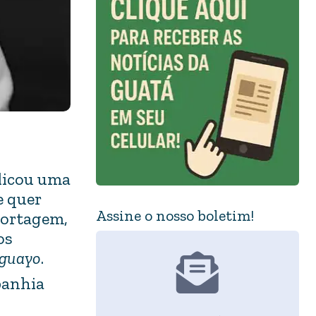
licou uma
e quer
Assine o nosso boletim!
portagem,
os
aguayo
.
panhia