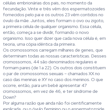
células embrionárias dos pais, no momento da
fecundação. Vinte e três vêm dos espermatozoides
fornecidos pelo pai e os outros 23 vêm contidos no
óvulo da mãe. Juntos, eles formam o ovo ou zigoto,
a primeira célula de qualquer organismo. Essa célula,
então, começa a se dividir, formando o novo
organismo. Isso quer dizer que cada nova célula é, em
teoria, uma cópia idêntica da primeira.
Os cromossomos carregam milhares de genes, que
determinam todas as nossas características. Desses
cromossomos, 44 são denominados regulares e
formam pares (de 1 a 22). Os outros dois constituem
o par de cromossomos sexuais – chamados XX no
caso das meninas e XY no caso dos meninos. O que
ocorre, então, para um bebê apresentar 47
cromossomos, em vez de 46, e ter síndrome de
Down?
Por alguma razão que ainda não foi cientificamente
explicada, ou o óvulo feminino ou o espermatozoide