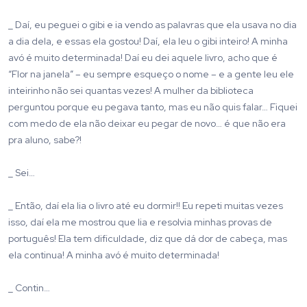
_ Daí, eu peguei o gibi e ia vendo as palavras que ela usava no dia
a dia dela, e essas ela gostou! Daí, ela leu o gibi inteiro! A minha
avó é muito determinada! Daí eu dei aquele livro, acho que é
“Flor na janela” – eu sempre esqueço o nome – e a gente leu ele
inteirinho não sei quantas vezes! A mulher da biblioteca
perguntou porque eu pegava tanto, mas eu não quis falar… Fiquei
com medo de ela não deixar eu pegar de novo… é que não era
pra aluno, sabe?!
_ Sei…
_ Então, daí ela lia o livro até eu dormir!! Eu repeti muitas vezes
isso, daí ela me mostrou que lia e resolvia minhas provas de
português! Ela tem dificuldade, diz que dá dor de cabeça, mas
ela continua! A minha avó é muito determinada!
_ Contin…