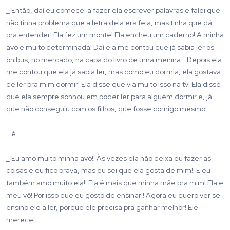
_ Então, daí eu comecei a fazer ela escrever palavras e falei que
não tinha problema que a letra dela era feia, mas tinha que dá
pra entender! Ela fez um monte! Ela encheu um caderno! A minha
avó é muito determinada! Daí ela me contou que já sabia ler os
ônibus, no mercado, na capa do livro de uma menina… Depois ela
me contou que ela já sabia ler, mas como eu dormia, ela gostava
de ler pra mim dormir! Ela disse que via muito isso na tv! Ela disse
que ela sempre sonhou em poder ler para alguém dormir e, já
que não conseguiu com os filhos, que fosse comigo mesmo!
_ é…
_ Eu amo muito minha avó!! Às vezes ela não deixa eu fazer as
coisas e eu fico brava, mas eu sei que ela gosta de mim!! E eu
também amo muito ela!! Ela é mais que minha mãe pra mim! Ela e
meu vô! Por isso que eu gosto de ensinar!! Agora eu quero ver se
ensino ele a ler, porque ele precisa pra ganhar melhor! Ele
merece!