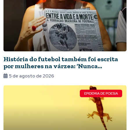
História do futebol também foi escrita
por mulheres na várzea: ‘Nunca
deixaram de jogar’
5 de agosto de 2026
EPIDEMIA DE POESIA