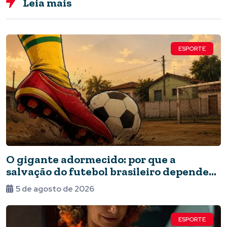
Leia mais
ESPORTE
O gigante adormecido: por que a
salvação do futebol brasileiro depende
do Estado e da periferia
5 de agosto de 2026
ESPORTE