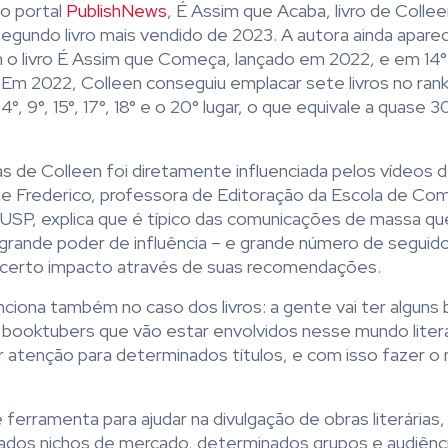
o portal
PublishNews
, É Assim que Acaba, livro de Colle
segundo livro mais vendido de 2023. A autora ainda aparec
m o livro É Assim que Começa, lançado em 2022, e em 14°
. Em 2022, Colleen conseguiu emplacar sete livros no rank
4°, 9°, 15°, 17°, 18° e o 20° lugar, o que equivale a quase 
s de Colleen foi diretamente influenciada pelos vídeos 
ne Frederico, professora de Editoração da Escola de Co
USP, explica que é típico das comunicações de massa qu
rande poder de influência – e grande número de seguido
 certo impacto através de suas recomendações.
nciona também no caso dos livros: a gente vai ter alguns
booktubers que vão estar envolvidos nesse mundo liter
ar atenção para determinados títulos, e com isso fazer o
 ferramenta para ajudar na divulgação de obras literárias
inados nichos de mercado, determinados grupos e audiênc