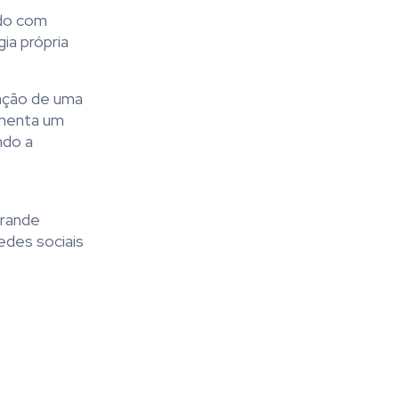
rdo com
gia própria
gação de uma
imenta um
ndo a
grande
edes sociais