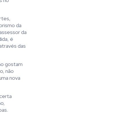
s no
rtes,
orismo da
 assessor da
ida, é
 através das
não gostam
o, não
 uma nova
 certa
ão,
oas.