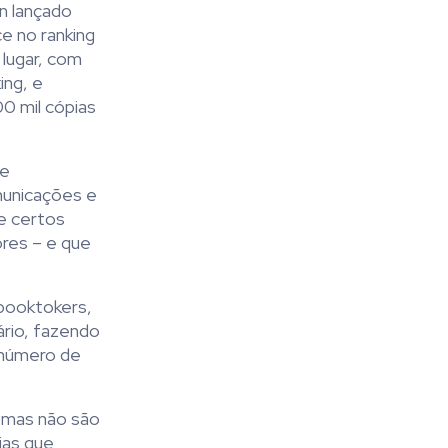
en lançado
e no ranking
 lugar, com
ing, e
300 mil cópias
de
municações e
e certos
res – e que
 booktokers,
ário, fazendo
 número de
, mas não são
ias que