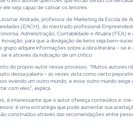
 que o livro aborde questões que estão sendo comentada
ele seja capaz de cativar os leitores.
Josmar Andrade, professor de Marketing da Escola de A
anidades (EACH), do mestrado profissional Empreended
onomia, Administração, Contabilidade e Atuária (FEA) e
Inovação, para que a divulgação de livros seja bem-suced
 grupo adquire informações sobre a obra literária – se é
se é através da indicação de um crítico.
nto do próprio autor nesse processo. “Muitos autores 
to dessa palavra – às vezes vista como certo pejorativ
mos vivendo um outro mundo, e esse outro mundo exige
ar com eles”, explica.
des, é interessante que o autor ofereça conteúdos e crie
fessor, é uma estratégia que pode aumentar sua aceitaç
e são construídos através das recomendações entre pess