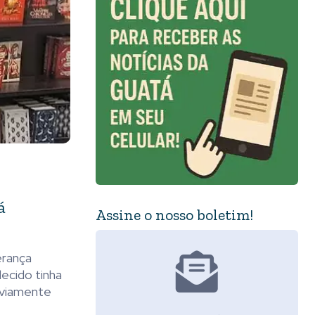
á
Assine o nosso boletim!
erança
ecido tinha
bviamente