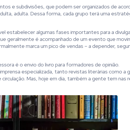
entos e subdivisões, que podem ser organizados de aco
em adulta, adulta. Dessa forma, cada grupo terá uma estraté
ível estabelecer algumas fases importantes para a divul
o, que geralmente é acompanhado de um evento que mov
ormalmente marca um pico de vendas – a depender, segu
sora é o envio do livro para formadores de opinião.
mprensa especializada, tanto revistas literárias como a 
de circulação. Mas, hoje em dia, também a gente tem nas r