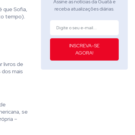
Assine as notícias da Guatá e
é que Sofia,
receba atualizações diárias.
to tempo).
”
INSCREVA-SE
AGORA!
 livros de
s dos mais
 de
mericana, se
ópria –