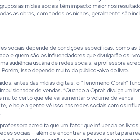
grupos as mídias sociais têm impacto maior nos resulta
todas as obras, com todos os nichos, geralmente são inc
edes sociais depende de condições específicas, como as 
o e quem são os influenciadores que divulgarão os livro
 audiência usuária de redes sociais, a professora acred
 Porém, isso depende muito do público-alvo do livro.
dos, antes das mídias digitais, o “fenômeno Oprah” fun
mpulsionador de vendas. “Quando a Oprah divulga um liv
é muito certo que ele vai aumentar o volume de venda
te, e hoje a gente vê isso nas redes sociais com os infl
.
professora acredita que um fator que influencia os livros
des sociais – além de encontrar a pessoa certa para rea