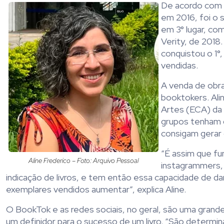
De acordo com 
em 2016, foi o 
em 3° lugar, co
Verity, de 2018
conquistou o 1°, 
vendidas.
A venda de obra
booktokers. Ali
Artes (ECA) da 
grupos tenham g
consigam gerar
“É assim que fu
Aline Frederico – Foto: Arquivo Pessoal
instagrammers, 
indicação de livros, e tem então essa capacidade de d
exemplares vendidos aumentar”, explica Aline.
O BookTok e as redes sociais, no geral, são uma grande
um definidor para o sucesso de um livro. “São determ