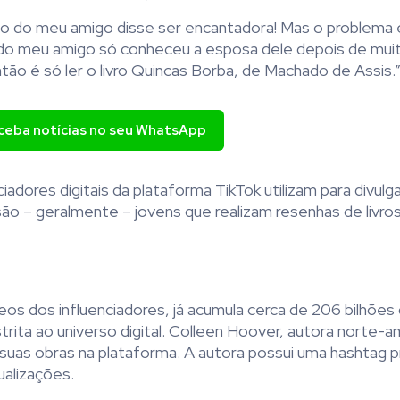
io do meu amigo disse ser encantadora! Mas o problema 
o do meu amigo só conheceu a esposa dele depois de mui
tão é só ler o livro Quincas Borba, de Machado de Assis.
eceba notícias no seu WhatsApp
ores digitais da plataforma TikTok utilizam para divulgar
ão – geralmente – jovens que realizam resenhas de livro
s dos influenciadores, já acumula cerca de 206 bilhões
strita ao universo digital. Colleen Hoover, autora norte-a
uas obras na plataforma. A autora possui uma hashtag pr
ualizações.