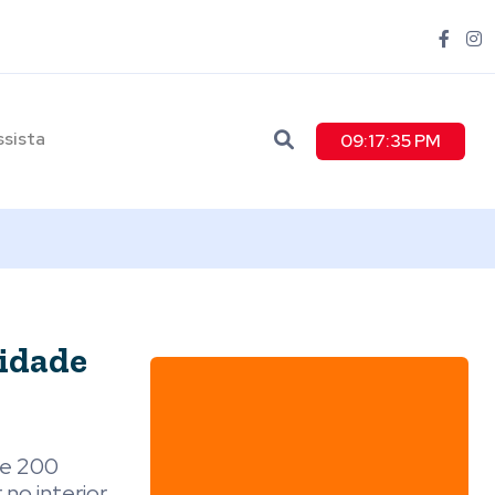
ssista
09:17:37 PM
lidade
de 200
 no interior