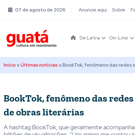
07 de agosto de 2026
Anuncie aqui
Sobre
F
De Letra
On-Line
Início
»
Últimas notícias
»
BookTok, fenômeno das redes soc
BookTok, fenômeno das redes s
de obras literárias
A hashtag BookTok, que geralmente acompanha os
bilhões de visualizações. “Um amigo me contou a hi