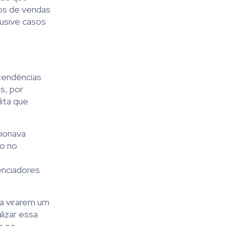
dos de vendas
lusive casos
tendências
s, por
ita que
cionava
ro no
uenciadores
 a virarem um
lizar essa