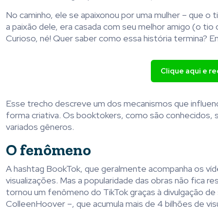
No caminho, ele se apaixonou por uma mulher – que o t
a paixão dele, era casada com seu melhor amigo (o ti
Curioso, né! Quer saber como essa história termina? En
Clique aqui e r
Esse trecho descreve um dos mecanismos que influenciad
forma criativa. Os booktokers, como são conhecidos, s
variados gêneros.
O fenômeno
A hashtag BookTok, que geralmente acompanha os vídeo
visualizações. Mas a popularidade das obras não fica re
tornou um fenômeno do TikTok graças à divulgação de s
ColleenHoover –, que acumula mais de 4 bilhões de vis