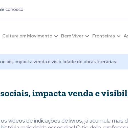
ale conosco
Cultura em Movimento
Bem Viver
Fronteiras
A
iais, impacta venda e visibilidade de obras literárias
ociais, impacta venda e visibi
 vídeos de indicações de livros, já acumula mais 
stória mais doida esses dias! O tio dele, professor