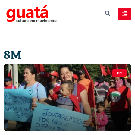
8M
8M