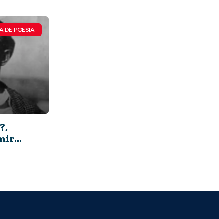
A DE POESIA
?,
mir