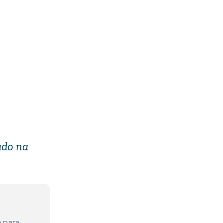
cado na
o para