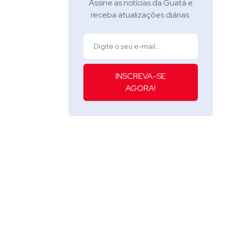
Assine as notícias da Guatá e
receba atualizações diárias.
INSCREVA-SE
AGORA!