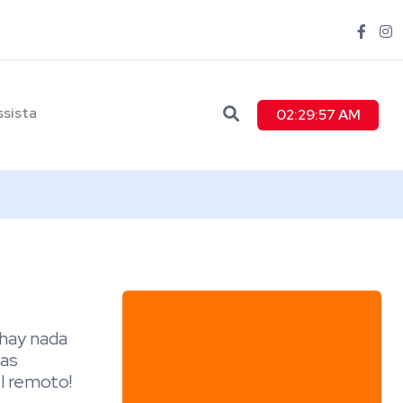
ssista
02:29:58 AM
 hay nada
tas
ol remoto!