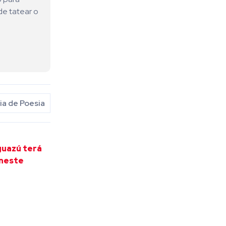
de tatear o
a de Poesia
guazú terá
 neste