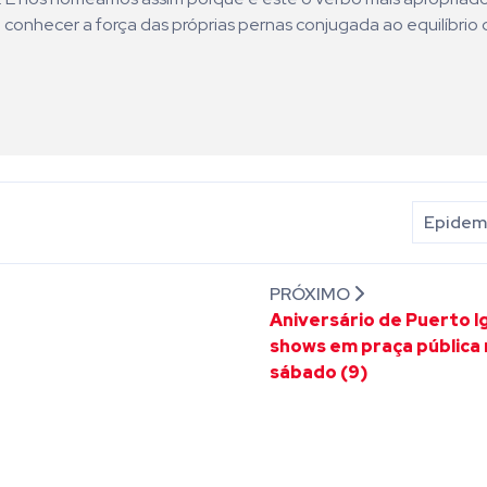
 conhecer a força das próprias pernas conjugada ao equilíbrio 
Epidemi
PRÓXIMO
Aniversário de Puerto I
shows em praça pública
sábado (9)