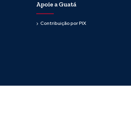
Apoie a Guatá
Contribuição por PIX
Desenvolvido por
Host More Brasil