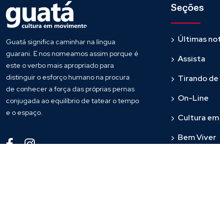
Seções
Últimas not
Guatá significa caminhar na língua
guarani. E nos nomeamos assim porque é
Assista
este o verbo mais apropriado para
distinguir o esforço humano na procura
Tirando de
de conhecer a força das próprias pernas
On-Line
conjugada ao equilíbrio de tatear o tempo
e o espaço.
Cultura e
Bem Viver
Fronteira
© 2023
Guata
. Todos os direitos reservados