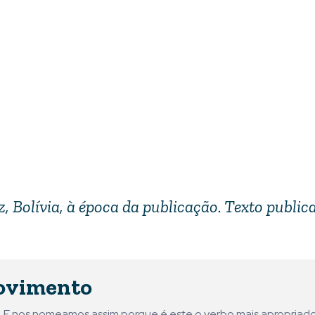
Paz, Bolívia, à época da publicação. Texto publi
ovimento
ni. E nos nomeamos assim porque é este o verbo mais apropriad