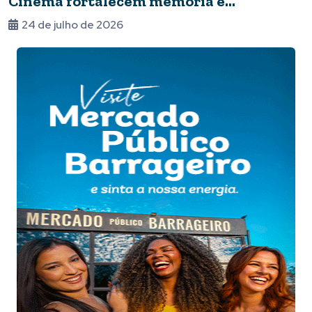
Cinema fortalecem memória e
ancestralidade
24 de julho de 2026