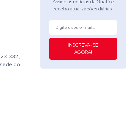
Assine as notícias da Guatá e
receba atualizações diárias.
INSCREVA-SE
AGORA!
231332 ,
 sede do