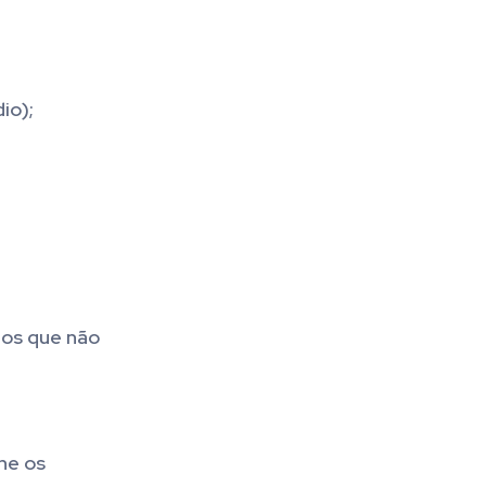
io);
nos que não
he os