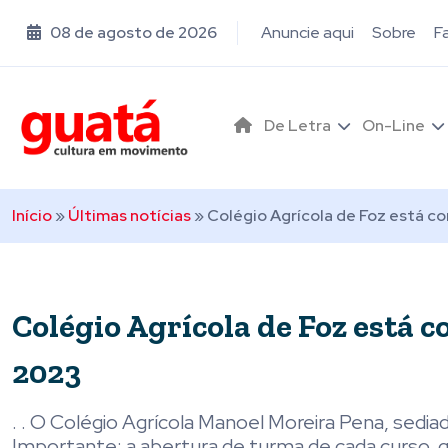
08 de agosto de 2026
Anuncie aqui
Sobre
F
De Letra
On-Line
Início
»
Últimas notícias
»
Colégio Agrícola de Foz está c
Colégio Agrícola de Foz está 
2023
. . O Colégio Agrícola Manoel Moreira Pena, sedi
Importante: a abertura de turma de cada curso, 