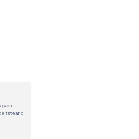
o para
de tatear o