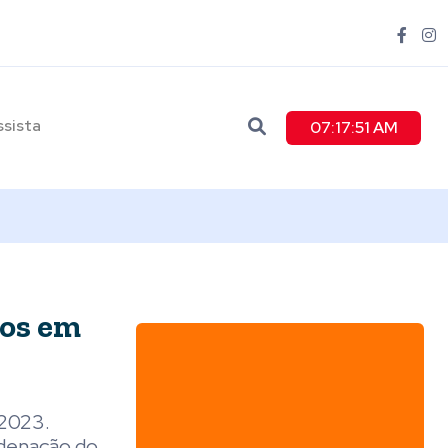
ssista
07:17:53 AM
sos em
 2023.
rdenação do