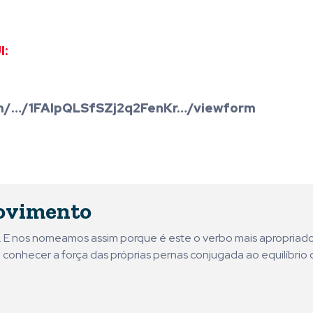
I:
.com/…/1FAIpQLSfSZj2q2FenKr…/viewform
ovimento
ni. E nos nomeamos assim porque é este o verbo mais apropriad
 conhecer a força das próprias pernas conjugada ao equilíbrio 