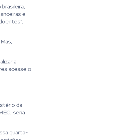
rasileira,
nanceiras e
 doentes”,
. Mas,
lizar a
res acesse o
stério da
MEC, seria
ssa quarta-
nscrições