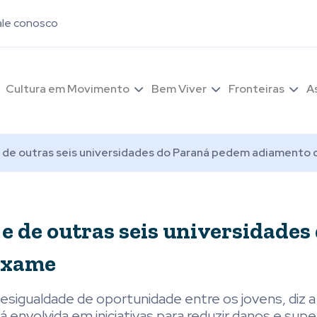
ale conosco
Cultura em Movimento
Bem Viver
Fronteiras
A
e de outras seis universidades do Paraná pedem adiamento
e de outras seis universidades
exame
igualdade de oportunidade entre os jovens, diz a
 envolvida em iniciativas para reduzir danos e supe