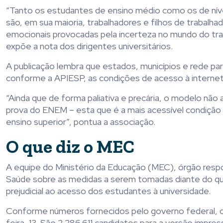
“Tanto os estudantes de ensino médio como os de nível
são, em sua maioria, trabalhadores e filhos de trabal
emocionais provocadas pela incerteza no mundo do trab
expõe a nota dos dirigentes universitários.
A publicação lembra que estados, municípios e rede par
conforme a APIESP, as condições de acesso à interne
“Ainda que de forma paliativa e precária, o modelo não
prova do ENEM – esta que é a mais acessível condição
ensino superior”, pontua a associação.
O que diz o MEC
A equipe do Ministério da Educação (MEC), órgão resp
Saúde sobre as medidas a serem tomadas diante do qu
prejudicial ao acesso dos estudantes à universidade.
Conforme números fornecidos pelo governo federal, o 
feira, 13. São 2.286.611 candidatos para a versão impres