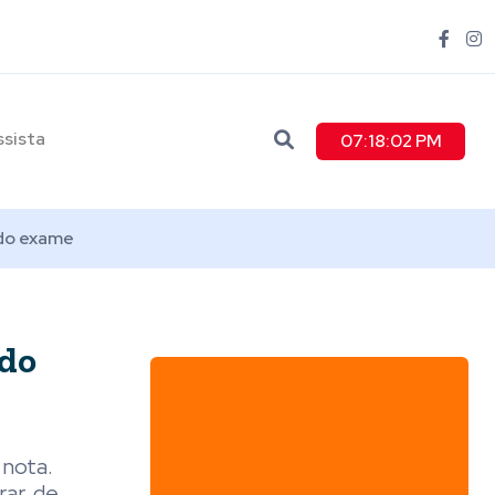
ssista
07:18:04 PM
 do exame
 do
 nota.
rar, de