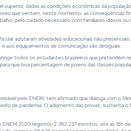
 superior, dadas as condições econômicas da população b
hadores que sentem, neste momento, as consequências fi
alho, pelo cuidado necessário com familiares idosos ou
ticular adotaram atividades educacionais não presenciais
t e aos equipamentos de comunicação são desiguais.
 atinge todos os estudantes brasileiros que pretendem rea
 para que boa percentagem de jovens das classes popula
onsável pelo ENEM, tem afirmado que dialoga com o Mini
adro de pandemia. O adiamento das provas, sustenta o 
ENEM 2020 registrou 2.382.237 inscritos, até as 16h de
sa do exame e 95.626 inscrições para a prova digital. As i