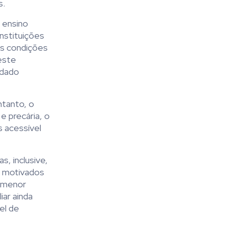
s.
 ensino
nstituições
as condições
este
idado
ntanto, o
e precária, o
s acessível
, inclusive,
e motivados
e menor
iar ainda
el de