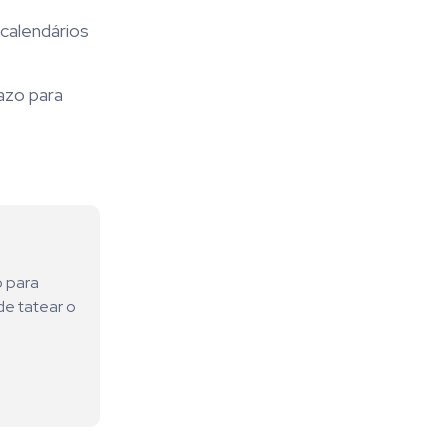
calendários
azo para
o para
de tatear o