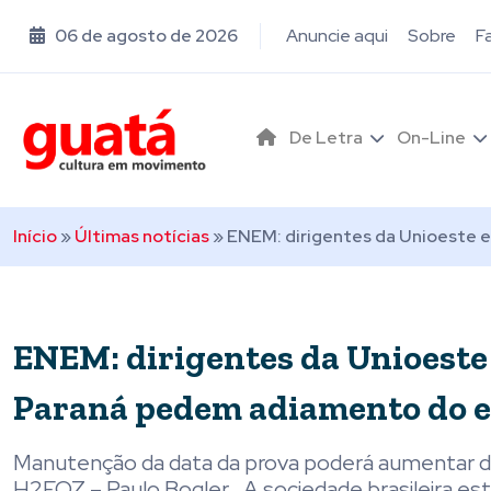
06 de agosto de 2026
Anuncie aqui
Sobre
F
De Letra
On-Line
Início
»
Últimas notícias
»
ENEM: dirigentes da Unioeste 
ENEM: dirigentes da Unioeste 
Paraná pedem adiamento do 
Manutenção da data da prova poderá aumentar des
H2FOZ – Paulo Bogler . A sociedade brasileira está