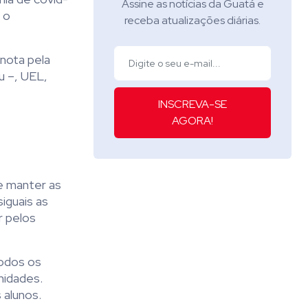
Assine as notícias da Guatá e
 o
receba atualizações diárias.
 nota pela
u –, UEL,
INSCREVA-SE
AGORA!
e manter as
iguais as
r pelos
todos os
nidades.
 alunos.