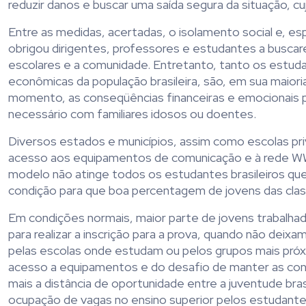
reduzir danos e buscar uma saída segura da situação, c
Entre as medidas, acertadas, o isolamento social e, e
obrigou dirigentes, professores e estudantes a buscar
escolares e a comunidade. Entretanto, tanto os estud
econômicas da população brasileira, são, em sua maiori
momento, as conseqüências financeiras e emocionais p
necessário com familiares idosos ou doentes.
Diversos estados e municípios, assim como escolas priv
acesso aos equipamentos de comunicação e à rede WWW n
modelo não atinge todos os estudantes brasileiros que
condição para que boa percentagem de jovens das cl
Em condições normais, maior parte de jovens trabalhado
para realizar a inscrição para a prova, quando não dei
pelas escolas onde estudam ou pelos grupos mais próx
acesso a equipamentos e do desafio de manter as condi
mais a distância de oportunidade entre a juventude bra
ocupação de vagas no ensino superior pelos estudantes