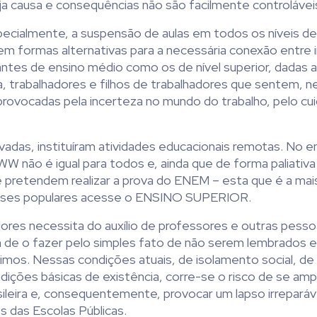
uja causa e consequências não são facilmente controlávei
specialmente, a suspensão de aulas em todos os níveis de
em formas alternativas para a necessária conexão entre i
antes de ensino médio como os de nível superior, dadas 
a, trabalhadores e filhos de trabalhadores que sentem, n
rovocadas pela incerteza no mundo do trabalho, pelo cu
adas, instituíram atividades educacionais remotas. No e
ão é igual para todos e, ainda que de forma paliativa 
 pretendem realizar a prova do ENEM – esta que é a mai
asses populares acesse o ENSINO SUPERIOR.
res necessita do auxílio de professores e outras pessoas
xam de o fazer pelo simples fato de não serem lembrados 
imos. Nessas condições atuais, de isolamento social, d
ções básicas de existência, corre-se o risco de se ampl
sileira e, consequentemente, provocar um lapso irreparáv
 das Escolas Públicas.