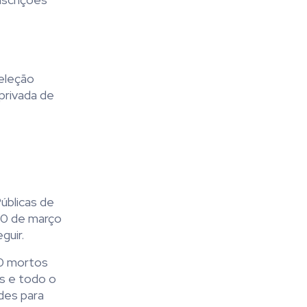
eleção
 privada de
úblicas de
30 de março
guir.
00 mortos
s e todo o
des para