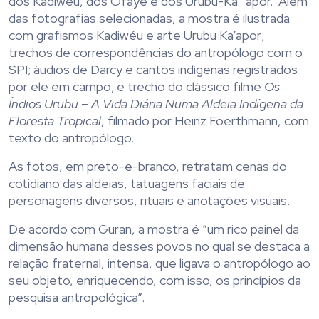
dos Kadiwéu, dos Ofayé e dos Urubu-Ka´apor. Além
das fotografias selecionadas, a mostra é ilustrada
com grafismos Kadiwéu e arte Urubu Ka’apor;
trechos de correspondências do antropólogo com o
SPI; áudios de Darcy e cantos indígenas registrados
por ele em campo; e trecho do clássico filme
Os
Índios Urubu – A Vida Diária Numa Aldeia Indígena da
Floresta Tropical
, filmado por Heinz Foerthmann, com
texto do antropólogo.
As fotos, em preto-e-branco, retratam cenas do
cotidiano das aldeias, tatuagens faciais de
personagens diversos, rituais e anotações visuais.
De acordo com Guran, a mostra é “um rico painel da
dimensão humana desses povos no qual se destaca a
relação fraternal, intensa, que ligava o antropólogo ao
seu objeto, enriquecendo, com isso, os princípios da
pesquisa antropológica”.