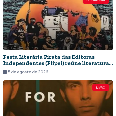
LITERATURA
Festa Literária Pirata das Editoras
Independentes (Flipei) reúne literatura
e resistência cultural
5 de agosto de 2026
LIVRO