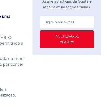
Assine as notícias da Guatá e
receba atualizações diárias.
de uma
INSCREVA-SE
 VHS. O
AGORA!
permitindo a
cida do filme
ão por conter
Além
alização,