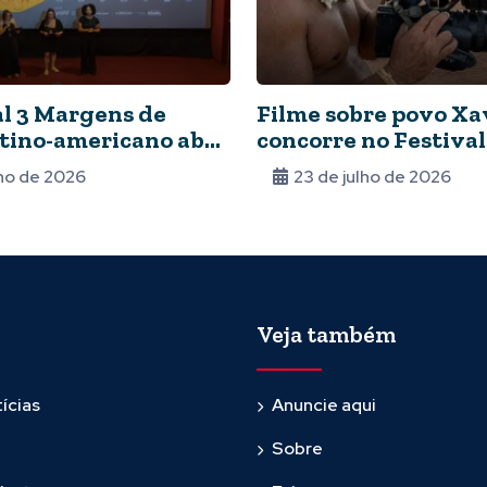
al 3 Margens de
Filme sobre povo X
tino-americano abre
concorre no Festival
 de filmes
Cinema de Gramado
lho de 2026
23 de julho de 2026
Veja também
ícias
Anuncie aqui
Sobre