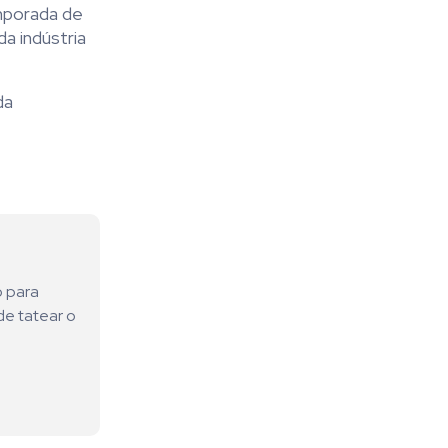
mporada de
a indústria
da
o para
de tatear o