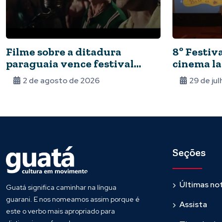
Filme sobre a ditadura
8º Festiv
paraguaia vence festival
cinema la
Bonito CineSur
inscrições
2 de agosto de 2026
29 de ju
Seções
Últimas not
Guatá significa caminhar na língua
guarani. E nos nomeamos assim porque é
Assista
este o verbo mais apropriado para