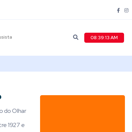
ssista
08:39:14 AM
o
o do Olhar
re 1927 e