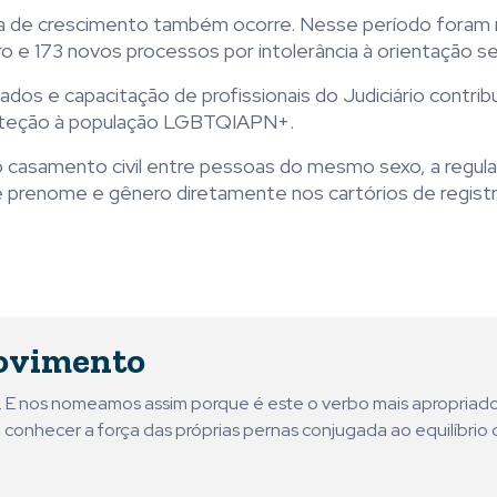
cia de crescimento também ocorre. Nesse período foram 
 e 173 novos processos por intolerância à orientação se
os e capacitação de profissionais do Judiciário contribu
roteção à população LGBTQIAPN+.
do casamento civil entre pessoas do mesmo sexo, a regu
e prenome e gênero diretamente nos cartórios de registro 
ovimento
ni. E nos nomeamos assim porque é este o verbo mais apropriad
 conhecer a força das próprias pernas conjugada ao equilíbrio 