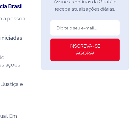
Assine as notícias da Guatá e
ia Brasil
receba atualizações diárias.
m a pessoa
iniciadas
INSCREVA-SE
AGORA!
do
 as ações
 Justiça e
ual. Em