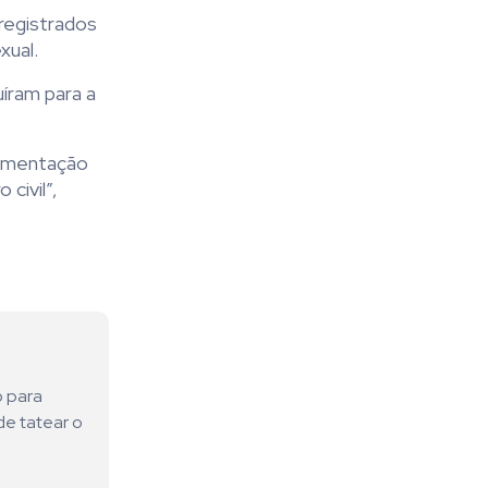
registrados
xual.
íram para a
lamentação
civil”,
o para
de tatear o