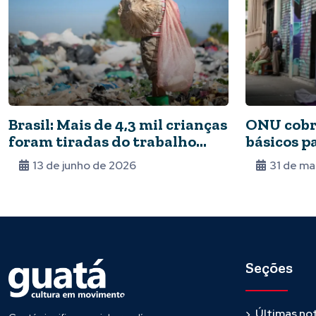
Brasil: Mais de 4,3 mil crianças
ONU cobra
foram tiradas do trabalho
básicos p
infantil em 2025
situação 
13 de junho de 2026
31 de ma
Seções
Últimas not