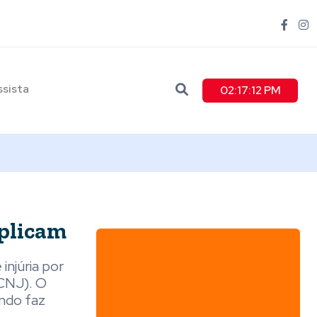
ssista
02:17:13 PM
iplicam
injúria por
(CNJ). O
ando faz