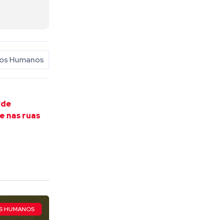
tos Humanos
 de
e nas ruas
OS HUMANOS