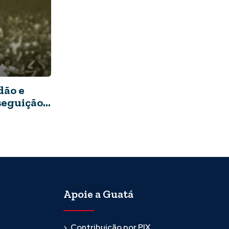
dão e
seguição
Apoie a Guatá
Contribuição por PIX