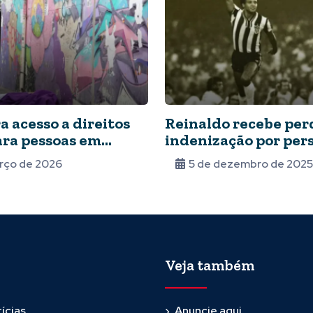
 acesso a direitos
Reinaldo recebe per
ara pessoas em
indenização por per
de rua
na ditadura
rço de 2026
5 de dezembro de 2025
Veja também
ícias
Anuncie aqui