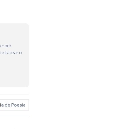
o para
de tatear o
a de Poesia