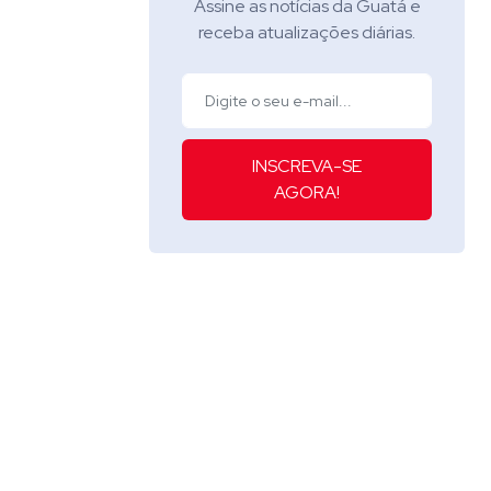
Assine as notícias da Guatá e
receba atualizações diárias.
INSCREVA-SE
AGORA!