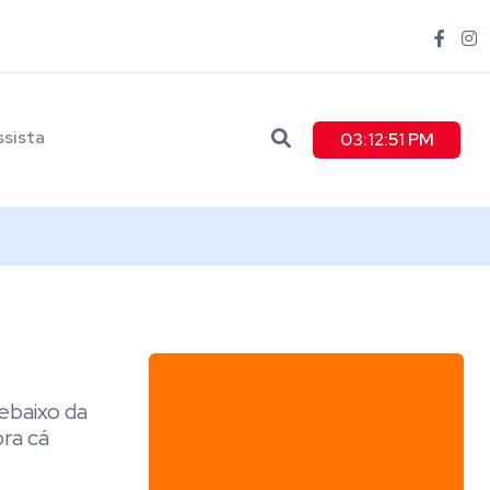
ssista
03:12:52 PM
ebaixo da
pra cá