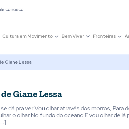
ale conosco
Cultura em Movimento
Bem Viver
Fronteiras
A
de Giane Lessa
 de Giane Lessa
 se dá pra ver Vou olhar através dos morros, Para d
lhar o olhar No fundo do oceano E vou olhar de lá 
[…]