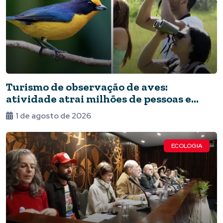
Turismo de observação de aves:
atividade atrai milhões de pessoas e
impulsiona a economia local e a ciência
1 de agosto de 2026
ECOLOGIA