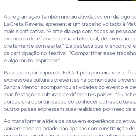
A programação também incluiu atividades em diálogo com 
LaCreta Ravena, apresentar um trabalho voltado à Mat
mais significativa. “A arte dialoga com todas as pessoa
momento de efervescência intelectual, de exercício d
diretamente com a arte.” Ela destaca que o encontro e
da participação no festival. “Compartilhar esse trabal
é algo muito inspirador.”
Para quem participou do FeCult pela primeira vez, o f
expressões culturais presentes na comunidade universit
Sandra Mentor acompanhou atividades do evento e des
manifestações culturais de diferentes países. “Eu ache
porque cria oportunidades de conhecer outras cultura
outros países expressam suas realidades por meio da ar
Ao transformar a ideia de casa em experiência coletiva
Universidade na cidade não apenas como instituição 
encontros, circulação artística e produção cultural cone