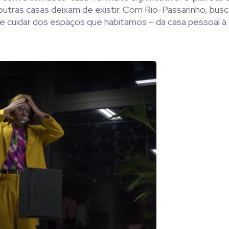
outras casas deixam de existir. Com Rio-Passarinho, bus
de cuidar dos espaços que habitamos – da casa pessoal à