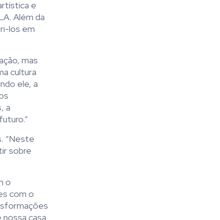
rtística e
ILA. Além da
ri-los em
mação, mas
ma cultura
ndo ele, a
ços
, a
futuro.”
s. “Neste
ir sobre
m o
ões com o
ransformações
 é nossa casa