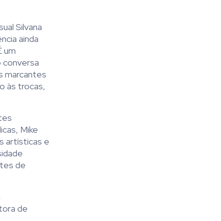
ual Silvana
ncia ainda
 É um
o conversa
is marcantes
o às trocas,
tes
icas, Mike
artísticas e
sidade
ntes de
a
tora de