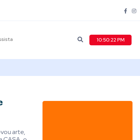
ssista
10:50:23 PM
e
evou arte,
ma CASA, o