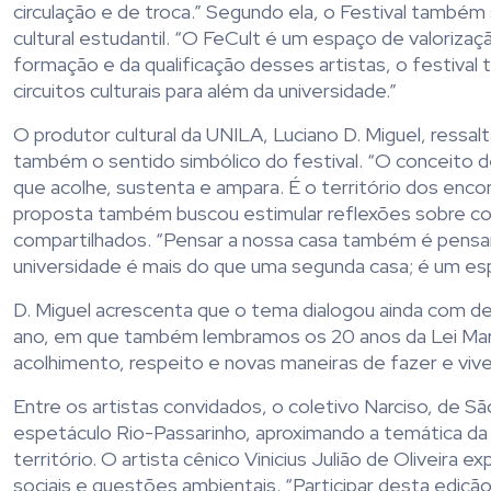
circulação e de troca.” Segundo ela, o Festival também
cultural estudantil. “O FeCult é um espaço de valorizaç
formação e da qualificação desses artistas, o festival
circuitos culturais para além da universidade.”
O produtor cultural da UNILA, Luciano D. Miguel, ress
também o sentido simbólico do festival. “O conceito de
que acolhe, sustenta e ampara. É o território dos enco
proposta também buscou estimular reflexões sobre co
compartilhados. “Pensar a nossa casa também é pensar
universidade é mais do que uma segunda casa; é um espa
D. Miguel acrescenta que o tema dialogou ainda com d
ano, em que também lembramos os 20 anos da Lei Maria
acolhimento, respeito e novas maneiras de fazer e viver
Entre os artistas convidados, o coletivo Narciso, de Sã
espetáculo Rio-Passarinho, aproximando a temática da
território. O artista cênico Vinicius Julião de Oliveira
sociais e questões ambientais. “Participar desta edição