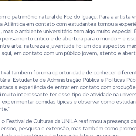
o patrimônio natural de Foz do Iguaçu. Para a artista vis
a Atlântica em contato com estudantes tornou a experiê
s, mas o ambiente universitário tem algo muito especial.
o pensamento crítico e de abertura para o mundo – e iss
ntre arte, natureza e juventude foi um dos aspectos ma
ho aqui, em contato com um público jovem, atento e abert
estival também foi uma oportunidade de conhecer diferen
ária. Estudante de Administração Pública e Políticas Públ
taca a experiência de entrar em contato com produções 
i muito interessante ter esse tipo de atividade na univer
s, experimentar comidas típicas e observar como estuda
te.”
, o Festival de Culturas da UNILA reafirmou a presença d
de ensino, pesquisa e extensão, mas também como promo
ctada ao território e à integração latino-americana.