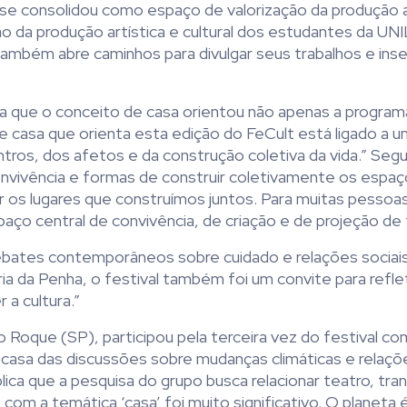
 se consolidou como espaço de valorização da produção a
ão da produção artística e cultural dos estudantes da UN
 também abre caminhos para divulgar seus trabalhos e inse
alta que o conceito de casa orientou não apenas a progra
 casa que orienta esta edição do FeCult está ligado a u
ntros, dos afetos e da construção coletiva da vida.” Segu
nvivência e formas de construir coletivamente os espa
 os lugares que construímos juntos. Para muitas pessoas
ço central de convivência, de criação e de projeção de 
ebates contemporâneos sobre cuidado e relações sociai
 da Penha, o festival também foi um convite para reflet
 a cultura.”
o Roque (SP), participou pela terceira vez do festival co
 casa das discussões sobre mudanças climáticas e relaç
 explica que a pesquisa do grupo busca relacionar teatro, t
 com a temática ‘casa’ foi muito significativo. O planeta