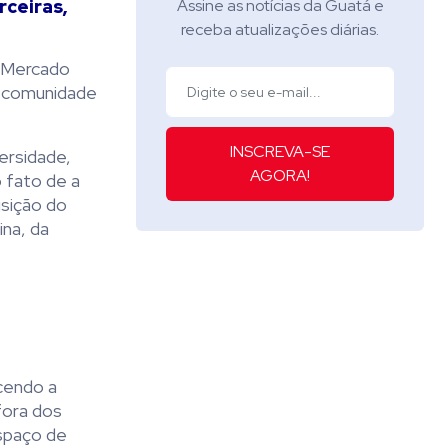
rceiras,
Assine as notícias da Guatá e
receba atualizações diárias.
o Mercado
e comunidade
INSCREVA-SE
ersidade,
AGORA!
o fato de a
isição do
ina, da
cendo a
fora dos
espaço de