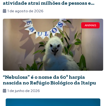
atividade atrai milhões de pessoas e
impulsiona a economia local e a ciência
1 de agosto de 2026
ANIMAIS
“Nebulosa” é o nome da 60ª harpia
nascida no Refúgio Biológico da Itaipu
1 de junho de 2026